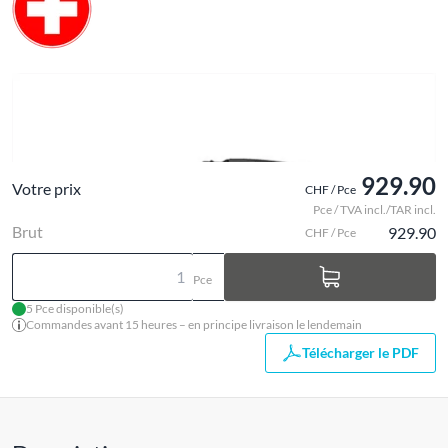
929.90
Votre prix
CHF / Pce
Pce / TVA incl./TAR incl.
Brut
929.90
CHF / Pce
Pce
5 Pce disponible(s)
Commandes avant 15 heures – en principe livraison le lendemain
Télécharger le PDF