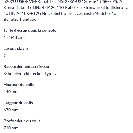
5202U USB-KVM-Kabel 1x LIN5-27X6-U21G 5-in-1 USB- / PS/2-
Konsolkabel 1x LIN5-04A2-J11G Kabel zur Firmwareaktualisierung
1x LIN2-418K-E12G Netzkabel (für netzgespeiste Modelle) 1x
Benutzerhandbuch
Taille d'écran dans la console
17" (43 cm)
Layout clavier
CH
Raccordement au réseau
Schutzkontaktstecker, Typ-E/F
Hauteur du colis
140 mm
Largeur du colis
670 mm
Profondeur du colis
720 mm