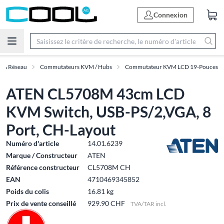
Connexion
T & Réseau
Commutateurs KVM / Hubs
Commutateur KVM LCD 19-Pouces
ATEN CL5708M 43cm LCD
KVM Switch, USB-PS/2,VGA, 8
Port, CH-Layout
Numéro d'article
14.01.6239
Marque / Constructeur
ATEN
Référence constructeur
CL5708M CH
EAN
4710469345852
Poids du colis
16.81 kg
Prix de vente conseillé
929.90 CHF
TVA/TAR incl.