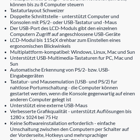
können bis zu 8 Computer steuern
Tastaturlayout Schweizer
Doppelte Schnittstelle - unterstützt Computer und
Konsolen mit PS/2- oder USB-Tastatur und -Maus
Der USB-Port des LCD-Moduls gibt den einzelnen
Computern Zugriff auf angeschlossene USB-Geräte
LCD-Modul bis 115¢X drehbar zum Einstellen eines
ergonomischen Blickwinkels
Multiplattform-kompatibel: Windows, Linux, Mac und Sun
Unterstützt USB-Multimedia-Tastaturen fur PC, Mac und
Sun
Automatische Erkennung von PS/2- bzw. USB-
Eingabegeräten
Tastatur- und Mausemulation (USB- und PS/2) fur
nahtlose Portumschaltung - die Computer können
gestartet werden, wenn die Konsole gegenwartig auf einen
anderen Computer gelegt ist
Unterstützt eine externe USB-Maus
Verbesserte Grafikqualität - unterstützt Auflösungen bis
1280 x 1024 bei 75 Hz
Keine Softwareinstallation erforderlich - einfache
Umschaltung zwischen den Computern per Schalter auf
der Vorderseite, Hotkeys und mehrsprachiger