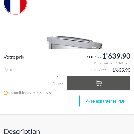
1'639.90
Votre prix
CHF / Pce
Pce / TVA incl./TAR incl.
Brut
1'639.90
CHF / Pce
Pce
Disponible env. 20.08.2026
Télécharger le PDF
Description