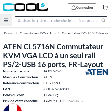
Connexion
T & Réseau
Commutateurs KVM / Hubs
Commutateur KVM LCD 19-Pouces
ATEN CL5716N Commutateur
KVM VGA LCD à un seul rail
PS/2-USB 16 ports, FR-Layout
Numéro d'article
14.01.6252
Marque / Constructeur
ATEN
Référence constructeur
CL5716N F
EAN
4710469343841
Poids du colis
17.361 kg
Prix de vente conseillé
1'639.90 CHF
TVA/TAR incl.