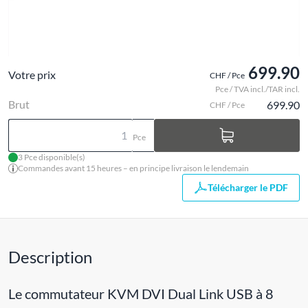
699.90
Votre prix
CHF / Pce
Pce / TVA incl./TAR incl.
Brut
699.90
CHF / Pce
Pce
3 Pce disponible(s)
Commandes avant 15 heures – en principe livraison le lendemain
Télécharger le PDF
Description
Le commutateur KVM DVI Dual Link USB à 8