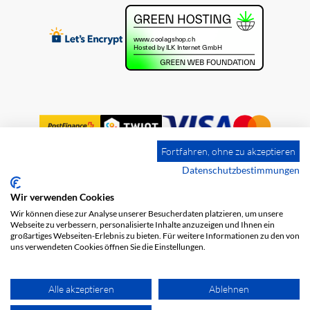
Fortfahren, ohne zu akzeptieren
Datenschutzbestimmungen
Wir verwenden Cookies
Impression
Frais de port
CGV
Wir können diese zur Analyse unserer Besucherdaten platzieren, um unsere
Protection des données
Webseite zu verbessern, personalisierte Inhalte anzuzeigen und Ihnen ein
großartiges Webseiten-Erlebnis zu bieten. Für weitere Informationen zu den von
uns verwendeten Cookies öffnen Sie die Einstellungen.
Alle akzeptieren
Ablehnen