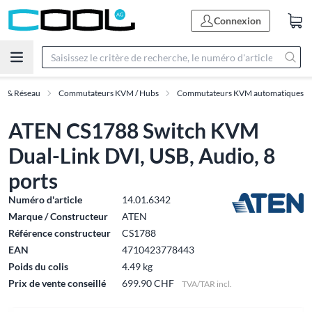
Connexion
IT & Réseau
Commutateurs KVM / Hubs
Commutateurs KVM automatiques
ATEN CS1788 Switch KVM
Dual-Link DVI, USB, Audio, 8
ports
Numéro d'article
14.01.6342
Marque / Constructeur
ATEN
Référence constructeur
CS1788
EAN
4710423778443
Poids du colis
4.49 kg
Prix de vente conseillé
699.90 CHF
TVA/TAR incl.