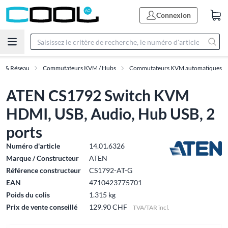
Connexion
IT & Réseau
Commutateurs KVM / Hubs
Commutateurs KVM automatiques
ATEN CS1792 Switch KVM
HDMI, USB, Audio, Hub USB, 2
ports
Numéro d'article
14.01.6326
Marque / Constructeur
ATEN
Référence constructeur
CS1792-AT-G
EAN
4710423775701
Poids du colis
1.315 kg
Prix de vente conseillé
129.90 CHF
TVA/TAR incl.