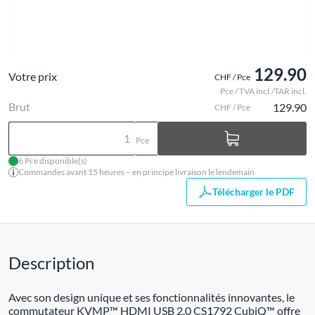
129.90
Votre prix
CHF / Pce
Pce / TVA incl./TAR incl.
Brut
129.90
CHF / Pce
Pce
6 Pce disponible(s)
Commandes avant 15 heures – en principe livraison le lendemain
Télécharger le PDF
Description
Avec son design unique et ses fonctionnalités innovantes, le
commutateur KVMP™ HDMI USB 2.0 CS1792 CubiQ™ offre