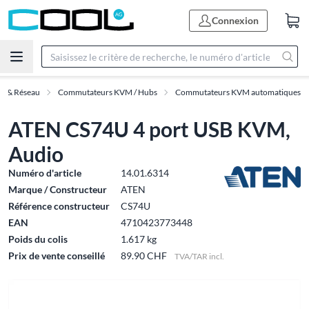
Connexion
IT & Réseau
Commutateurs KVM / Hubs
Commutateurs KVM automatiques
ATEN CS74U 4 port USB KVM,
Audio
Numéro d'article
14.01.6314
Marque / Constructeur
ATEN
Référence constructeur
CS74U
EAN
4710423773448
Poids du colis
1.617 kg
Prix de vente conseillé
89.90 CHF
TVA/TAR incl.