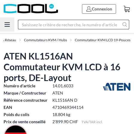
Connexion
T & Réseau
Commutateurs KVM / Hubs
Commutateur KVM LCD 19-Pouces
ATEN KL1516AN
Commutateur KVM LCD à 16
ports, DE-Layout
Numéro d'article
14.01.6033
Marque / Constructeur
ATEN
Référence constructeur
KL1516AN D
EAN
4710469344114
Poids du colis
18.804 kg
Prix de vente conseillé
2'899.90 CHF
TVA/TAR incl.