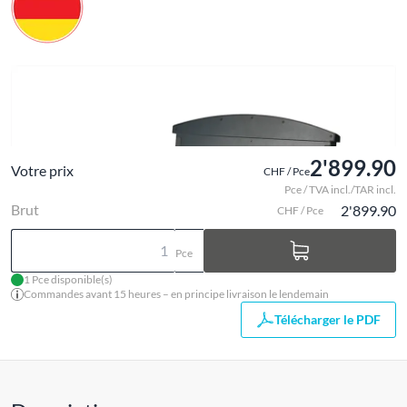
2'899.90
Votre prix
CHF / Pce
Pce / TVA incl./TAR incl.
Brut
2'899.90
CHF / Pce
Pce
1 Pce disponible(s)
Commandes avant 15 heures – en principe livraison le lendemain
Télécharger le PDF