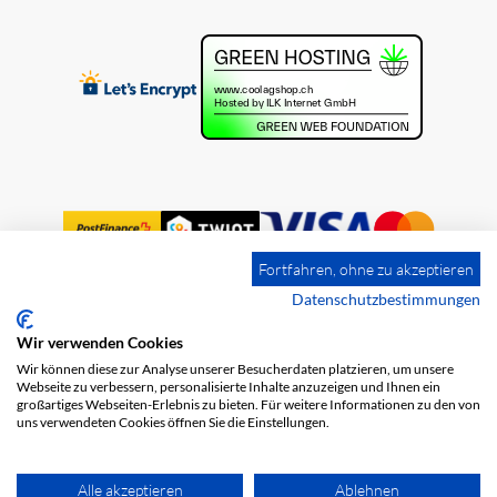
Fortfahren, ohne zu akzeptieren
Datenschutzbestimmungen
Wir verwenden Cookies
Impression
Frais de port
CGV
Wir können diese zur Analyse unserer Besucherdaten platzieren, um unsere
Protection des données
Webseite zu verbessern, personalisierte Inhalte anzuzeigen und Ihnen ein
großartiges Webseiten-Erlebnis zu bieten. Für weitere Informationen zu den von
uns verwendeten Cookies öffnen Sie die Einstellungen.
Alle akzeptieren
Ablehnen