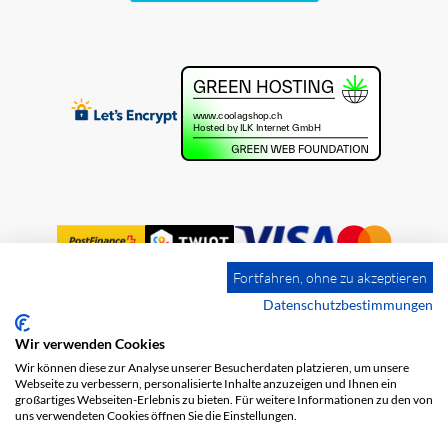
Fortfahren, ohne zu akzeptieren
Datenschutzbestimmungen
Wir verwenden Cookies
Impression
Frais de port
CGV
Wir können diese zur Analyse unserer Besucherdaten platzieren, um unsere
Protection des données
Webseite zu verbessern, personalisierte Inhalte anzuzeigen und Ihnen ein
großartiges Webseiten-Erlebnis zu bieten. Für weitere Informationen zu den von
uns verwendeten Cookies öffnen Sie die Einstellungen.