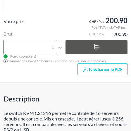
200.90
Votre prix
CHF / Pce
Pce / TVA incl./TAR incl.
Brut
200.90
CHF / Pce
Pce
4 Pce disponible(s)
Commandes avant 15 heures – en principe livraison le lendemain
Télécharger le PDF
Description
Le switch KVM CS1316 permet le contrôle de 16 serveurs
depuis une console. Mis en cascade, il peut gérer jusqu'à 256
serveurs. Il est compatible avec les serveurs à claviers et souris
PS/2 ou USB.