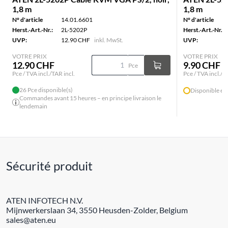
1,8 m
1,8 m
N° d'article
14.01.6601
N° d'article
Herst.-Art.-Nr.:
2L-5202P
Herst.-Art.-Nr.:
UVP:
12.90 CHF
inkl. MwSt.
UVP:
VOTRE PRIX
VOTRE PRIX
12.90 CHF
9.90 CHF
Pce
Pce / TVA incl./TAR incl.
Pce / TVA incl./T
26 Pce disponible(s)
Disponible en
Commandes avant 15 heures – en principe livraison le
lendemain
Sécurité produit
ATEN INFOTECH N.V.
Mijnwerkerslaan 34, 3550 Heusden-Zolder, Belgium
sales@aten.eu