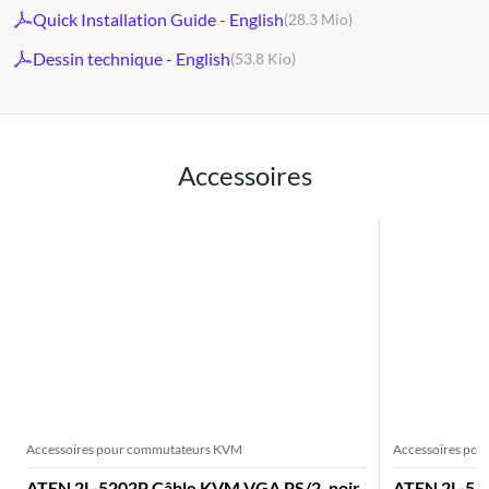
Quick Installation Guide - English
(28.3 Mio)
Dessin technique - English
(53.8 Kio)
Accessoires
Accessoires pour commutateurs KVM
Accessoires po
ATEN 2L-5202P Câble KVM VGA PS/2, noir,
ATEN 2L-52