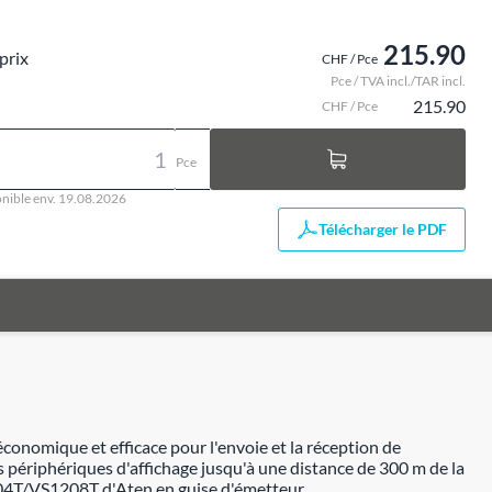
215.90
prix
CHF / Pce
Pce / TVA incl./TAR incl.
215.90
CHF / Pce
Pce
nible env. 19.08.2026
Télécharger le PDF
conomique et efficace pour l'envoie et la réception de
es périphériques d'affichage jusqu'à une distance de 300 m de la
1204T/VS1208T d'Aten en guise d'émetteur.