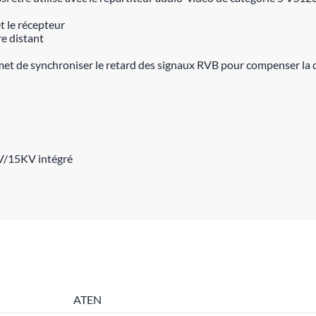
t le récepteur
re distant
et de synchroniser le retard des signaux RVB pour compenser la 
KV/15KV intégré
ATEN