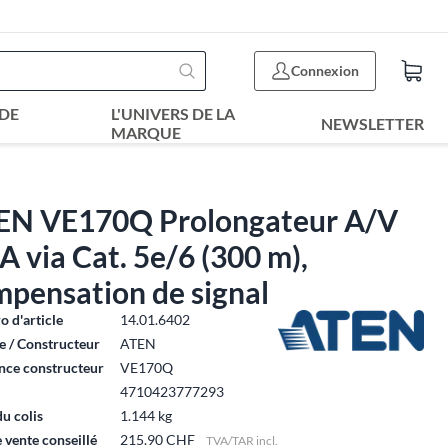
Connexion
DE
L'UNIVERS DE LA
NEWSLETTER
MARQUE
EN VE170Q Prolongateur A/V
 via Cat. 5e/6 (300 m),
pensation de signal
 d'article
14.01.6402
 / Constructeur
ATEN
nce constructeur
VE170Q
4710423777293
du colis
1.144 kg
e vente conseillé
215.90 CHF
TVA/TAR incl.