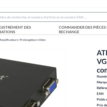
GISTREMENT DES
COMMANDER DES PIÈCES 
RATIONS
RECHANGE
mplificateurs / Prolongateurs Video
AT
VGA
com
Numéro
Marque
Référe
EAN
Poids 
Prix d