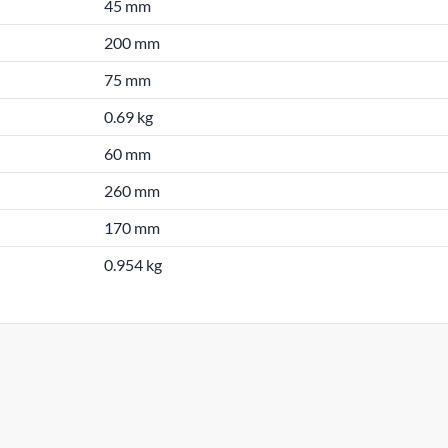
45 mm
200 mm
75 mm
0.69 kg
60 mm
260 mm
170 mm
0.954 kg