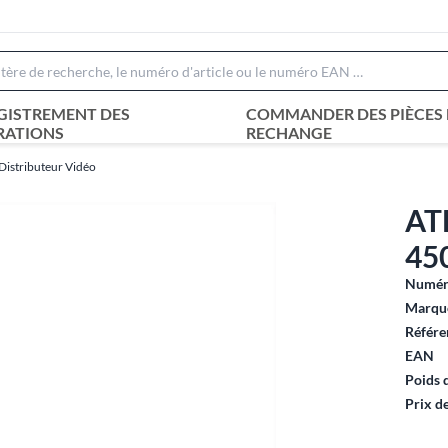
GISTREMENT DES
COMMANDER DES PIÈCES 
RATIONS
RECHANGE
istributeur Vidéo
AT
45
Numéro
Marque
Référe
EAN
Poids 
Prix d