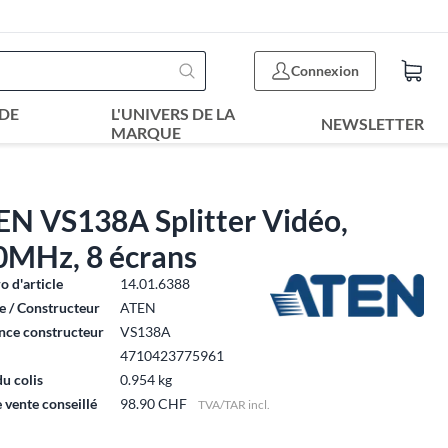
Connexion
DE
L'UNIVERS DE LA
NEWSLETTER
MARQUE
EN VS138A Splitter Vidéo,
0MHz, 8 écrans
 d'article
14.01.6388
 / Constructeur
ATEN
nce constructeur
VS138A
4710423775961
du colis
0.954 kg
e vente conseillé
98.90 CHF
TVA/TAR incl.