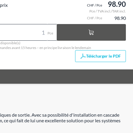
98.90
prix
CHF / Pce
Pce / TVA incl./TAR incl.
98.90
CHF / Pce
Pce
 disponible(s)
ndes avant 15 heures – en principe livraison le lendemain
Télécharger le PDF
ues de sortie. Avec sa possibilité d'installation en cascade
 ce qui fait de lui une excellente solution pour les systèmes