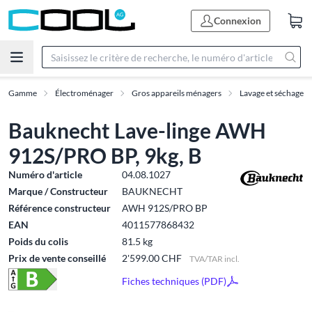
Connexion
Gamme
Électroménager
Gros appareils ménagers
Lavage et séchage
Bauknecht Lave-linge AWH
912S/PRO BP, 9kg, B
Numéro d'article
04.08.1027
Marque / Constructeur
BAUKNECHT
Référence constructeur
AWH 912S/PRO BP
EAN
4011577868432
Poids du colis
81.5 kg
Prix de vente conseillé
2'599.00 CHF
TVA/TAR incl.
Fiches techniques (PDF)