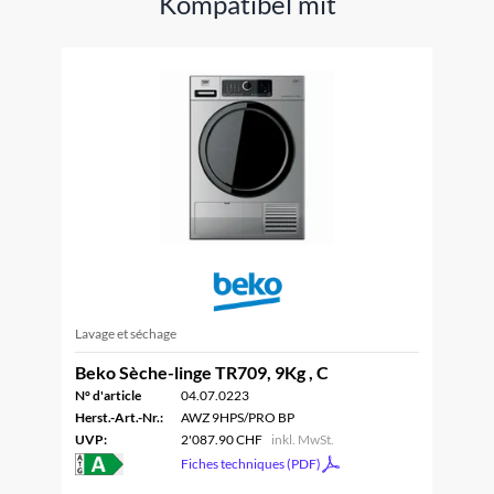
Kompatibel mit
Lavage et séchage
Beko Sèche-linge TR709, 9Kg , C
N° d'article
04.07.0223
Herst.-Art.-Nr.:
AWZ 9HPS/PRO BP
UVP:
2'087.90 CHF
inkl. MwSt.
Fiches techniques (PDF)