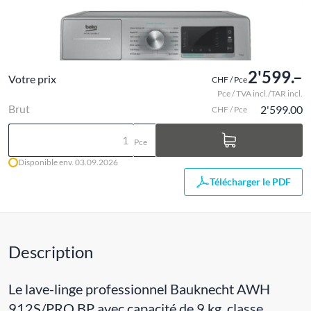
2'599.–
Votre prix
CHF / Pce
Pce / TVA incl./TAR incl.
Brut
2'599.00
CHF / Pce
Pce
Disponible env. 03.09.2026
Télécharger le PDF
Description
Le lave-linge professionnel Bauknecht AWH
912S/PRO BP avec capacité de 9 kg, classe