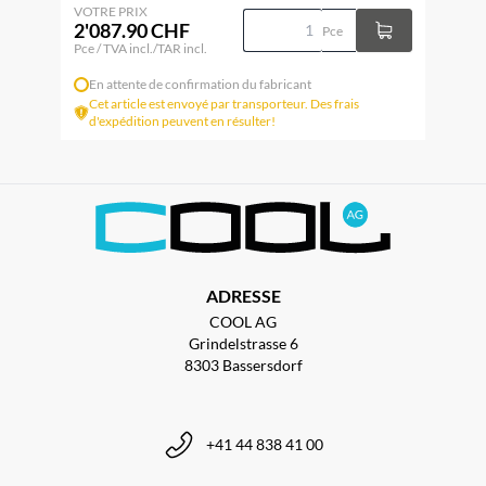
VOTRE PRIX
2'087.90 CHF
Pce
Pce / TVA incl./TAR incl.
En attente de confirmation du fabricant
Cet article est envoyé par transporteur. Des frais
d'expédition peuvent en résulter!
ADRESSE
COOL AG
Grindelstrasse 6
8303 Bassersdorf
+41 44 838 41 00