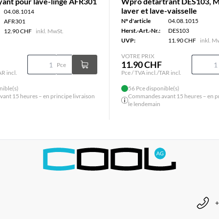
ant pour lave-linge AFR301
Wpro détartrant DES103, M
laver et lave-vaisselle
04.08.1014
N° d'article
04.08.1015
AFR301
Herst.-Art.-Nr.:
DES103
12.90 CHF
inkl. MwSt.
UVP:
11.90 CHF
inkl. M
VOTRE PRIX
11.90 CHF
Pce
AR incl.
Pce / TVA incl./TAR incl.
nible(s)
56 Pce disponible(s)
nt 15 heures – en principe livraison
Commandes avant 15 heures – en pri
le lendemain
+