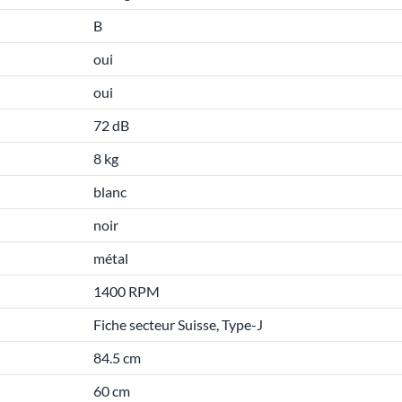
B
oui
oui
72 dB
8 kg
blanc
noir
métal
1400 RPM
Fiche secteur Suisse, Type-J
84.5 cm
60 cm