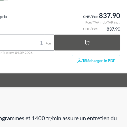
837.90
prix
CHF / Pce
Pce / TVA incl./TAR incl.
837.90
CHF / Pce
Pce
nible env. 04.09.2026
Télécharger le PDF
programmes et 1400 tr/min assure un entretien du