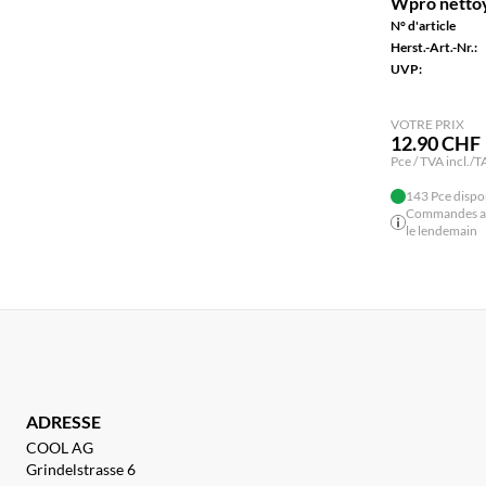
Wpro nettoy
N° d'article
Herst.-Art.-Nr.:
UVP:
VOTRE PRIX
12.90 CHF
Pce / TVA incl./T
143 Pce dispo
Commandes ava
le lendemain
ADRESSE
COOL AG
Grindelstrasse 6