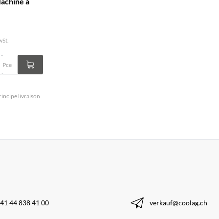
achine à
wSt.
Pce
ncipe livraison
41 44 838 41 00
verkauf@coolag.ch