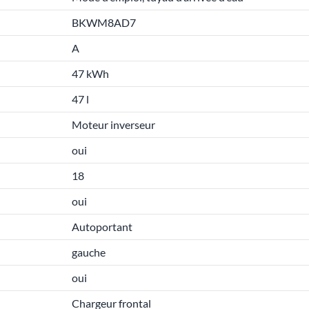
BKWM8AD7
A
47 kWh
47 l
Moteur inverseur
oui
18
oui
Autoportant
gauche
oui
Chargeur frontal