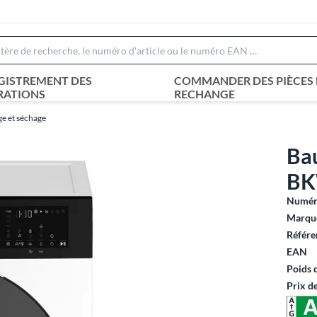
GISTREMENT DES
COMMANDER DES PIÈCES 
RATIONS
RECHANGE
ge et séchage
Ba
BK
Numéro
Marque
Référe
EAN
Poids 
Prix d