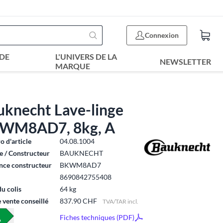
Connexion
DE
L'UNIVERS DE LA
NEWSLETTER
MARQUE
uknecht Lave-linge
WM8AD7, 8kg, A
 d'article
04.08.1004
 / Constructeur
BAUKNECHT
nce constructeur
BKWM8AD7
8690842755408
du colis
64 kg
e vente conseillé
837.90 CHF
TVA/TAR incl.
Fiches techniques (PDF)