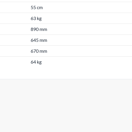
55 cm
63 kg
890 mm
645 mm
670 mm
64 kg