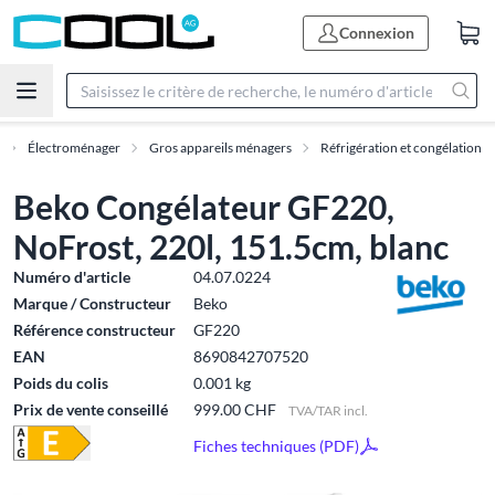
Connexion
Électroménager
Gros appareils ménagers
Réfrigération et congélation
Beko Congélateur GF220,
NoFrost, 220l, 151.5cm, blanc
Numéro d'article
04.07.0224
Marque / Constructeur
Beko
Référence constructeur
GF220
EAN
8690842707520
Poids du colis
0.001 kg
Prix de vente conseillé
999.00 CHF
TVA/TAR incl.
Fiches techniques (PDF)