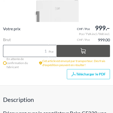
999.–
Votre prix
CHF / Pce
Pce / TVA incl./TAR incl.
Brut
999.00
CHF / Pce
Pce
En attente de
Cet article est envoyé par transporteur. Des frais
confirmation du
d'expédition peuvent en résulter!
fabricant
Télécharger le PDF
Description
Découvrez avec le congélateur Beko GF220 une