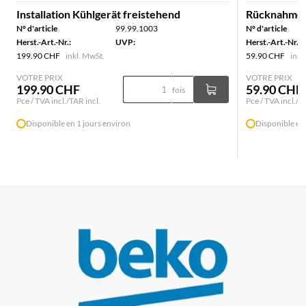
Installation Kühlgerät freistehend
Rücknahme K
N° d'article
99.99.1003
N° d'article
Herst.-Art.-Nr.:
UVP:
Herst.-Art.-Nr.:
199.90 CHF
inkl. MwSt.
59.90 CHF
inkl
VOTRE PRIX
VOTRE PRIX
199.90 CHF
59.90 CHF
fois
Pce / TVA incl./TAR incl.
Pce / TVA incl./T
Disponible en 1 jours environ
Disponible en 