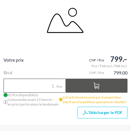
799.–
Votre prix
CHF / Pce
Pce / TVA incl./TAR incl.
Brut
799.00
CHF / Pce
Pce
82 Pce disponible(s)
Cet article est envoyé par transporteur.
Commandes avant 15 heures –
Des frais d'expédition peuvent en résulter!
en principe livraison le lendemain
Télécharger le PDF