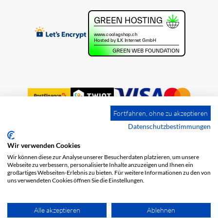
Fortfahren, ohne zu akzeptieren
Datenschutzbestimmungen
Wir verwenden Cookies
Impression
Frais de port
CGV
Wir können diese zur Analyse unserer Besucherdaten platzieren, um unsere
Protection des données
Webseite zu verbessern, personalisierte Inhalte anzuzeigen und Ihnen ein
großartiges Webseiten-Erlebnis zu bieten. Für weitere Informationen zu den von
uns verwendeten Cookies öffnen Sie die Einstellungen.
Alle akzeptieren
Ablehnen