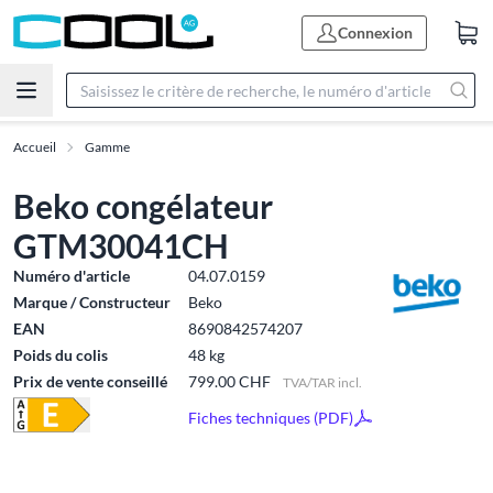
Connexion
Accueil
Gamme
Beko congélateur
GTM30041CH
Numéro d'article
04.07.0159
Marque / Constructeur
Beko
EAN
8690842574207
Poids du colis
48 kg
Prix de vente conseillé
799.00 CHF
TVA/TAR incl.
Fiches techniques (PDF)