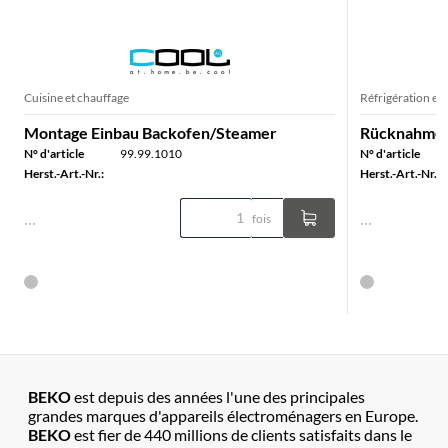
Cuisine et chauffage
Réfrigération et
Montage Einbau Backofen/Steamer
Rücknahme/
N° d'article
99.99.1010
N° d'article
Herst.-Art.-Nr.:
Herst.-Art.-Nr.:
...
...
fois
BEKO
est depuis des années l'une des principales
grandes marques d'appareils électroménagers en Europe.
BEKO
est fier de 440 millions de clients satisfaits dans le