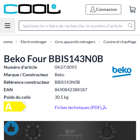
Connexion
Gamme
Électroménager
Gros appareils ménagers
Cuisine et chauffage
Beko Four BBIS143N0B
Numéro d'article
04.07.0093
Marque / Constructeur
Beko
Référence constructeur
BBIS143N0B
EAN
8690842388187
Poids du colis
30.5 kg
Fiches techniques (PDF)