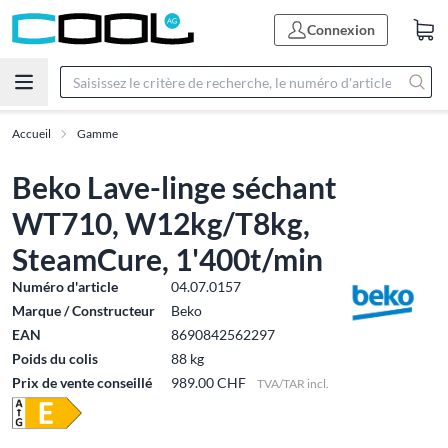
Connexion
Accueil
Gamme
Beko Lave-linge séchant
WT710, W12kg/T8kg,
SteamCure, 1'400t/min
Numéro d'article
04.07.0157
Marque / Constructeur
Beko
EAN
8690842562297
Poids du colis
88 kg
Prix de vente conseillé
989.00 CHF
TVA/TAR incl.