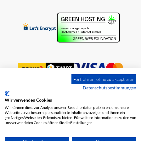
Fortfahren, ohne zu akzeptieren
Datenschutzbestimmungen
Wir verwenden Cookies
Impression
Frais de port
CGV
Wir können diese zur Analyse unserer Besucherdaten platzieren, um unsere
Protection des données
Webseite zu verbessern, personalisierte Inhalte anzuzeigen und Ihnen ein
großartiges Webseiten-Erlebnis zu bieten. Für weitere Informationen zu den von
uns verwendeten Cookies öffnen Sie die Einstellungen.