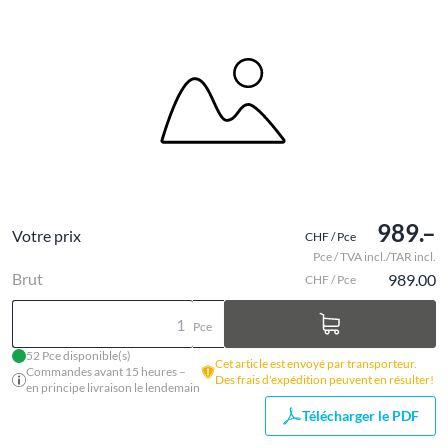
989.–
Votre prix
CHF / Pce
Pce / TVA incl./TAR incl.
Brut
989.00
CHF / Pce
Pce
52 Pce disponible(s)
Cet article est envoyé par transporteur.
Commandes avant 15 heures –
Des frais d'expédition peuvent en résulter!
en principe livraison le lendemain
Télécharger le PDF