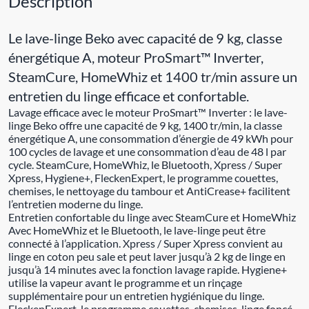
Description
Le lave-linge Beko avec capacité de 9 kg, classe
énergétique A, moteur ProSmart™ Inverter,
SteamCure, HomeWhiz et 1400 tr/min assure un
entretien du linge efficace et confortable.
Lavage efficace avec le moteur ProSmart™ Inverter : le lave-
linge Beko offre une capacité de 9 kg, 1400 tr/min, la classe
énergétique A, une consommation d’énergie de 49 kWh pour
100 cycles de lavage et une consommation d’eau de 48 l par
cycle. SteamCure, HomeWhiz, le Bluetooth, Xpress / Super
Xpress, Hygiene+, FleckenExpert, le programme couettes,
chemises, le nettoyage du tambour et AntiCrease+ facilitent
l’entretien moderne du linge.
Entretien confortable du linge avec SteamCure et HomeWhiz
Avec HomeWhiz et le Bluetooth, le lave-linge peut être
connecté à l’application. Xpress / Super Xpress convient au
linge en coton peu sale et peut laver jusqu’à 2 kg de linge en
jusqu’à 14 minutes avec la fonction lavage rapide. Hygiene+
utilise la vapeur avant le programme et un rinçage
supplémentaire pour un entretien hygiénique du linge.
FleckenExpert, le programme couettes, chemises, linge foncé,