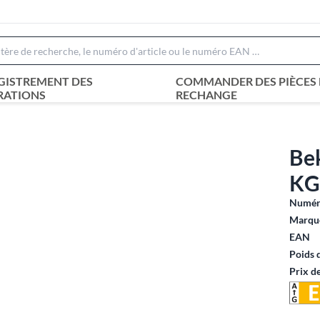
GISTREMENT DES
COMMANDER DES PIÈCES 
RATIONS
RECHANGE
Be
KG1
Numéro
Marque
EAN
Poids 
Prix d