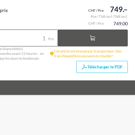
749.–
prix
CHF / Pce
Pce / TVA incl./TAR incl.
749.00
CHF / Pce
Pce
e disponible(s)
Cet article est envoyé par transporteur. Des
andes avant 15 heures – en
frais d'expédition peuvent en résulter!
ipe livraison le lendemain
Télécharger le PDF