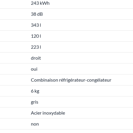
243 kWh
38 dB
343 l
120 l
223 l
droit
oui
Combinaison réfrigérateur-congélateur
6 kg
gris
Acier inoxydable
non