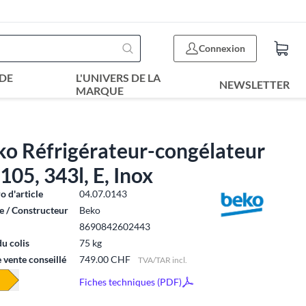
Connexion
DE
L'UNIVERS DE LA
NEWSLETTER
MARQUE
ko Réfrigérateur-congélateur
05, 343l, E, Inox
 d'article
04.07.0143
 / Constructeur
Beko
8690842602443
du colis
75 kg
e vente conseillé
749.00 CHF
TVA/TAR incl.
Fiches techniques (PDF)