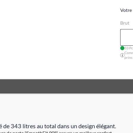
Votre 
Brut
33 Pc
Comm
princ
 de 343 litres au total dans un design élégant.
ture de porte "SmoothFit 90°" assure un meilleur confort.