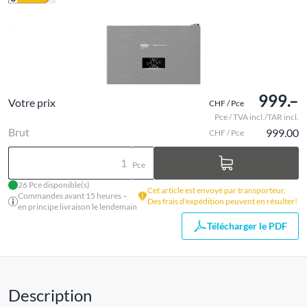
999.–
Votre prix
CHF / Pce
Pce / TVA incl./TAR incl.
Brut
999.00
CHF / Pce
Pce
26 Pce disponible(s)
Cet article est envoyé par transporteur.
Commandes avant 15 heures –
Des frais d'expédition peuvent en résulter!
en principe livraison le lendemain
Télécharger le PDF
Description