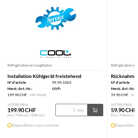
Réfrigération et congélation
Réfrigération et
Installation Kühlgerät freistehend
Rücknahme K
N° d'article
99.99.1003
N° d'article
Herst.-Art.-Nr.:
UVP:
Herst.-Art.-Nr.:
199.90 CHF
inkl. MwSt.
59.90 CHF
inkl
VOTRE PRIX
VOTRE PRIX
199.90 CHF
59.90 CHF
fois
Pce / TVA incl./TAR incl.
Pce / TVA incl./T
Disponible en 1 jours environ
Disponible en 