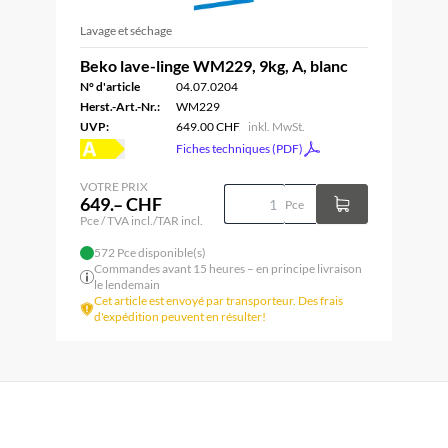
Lavage et séchage
Beko lave-linge WM229, 9kg, A, blanc
N° d'article
04.07.0204
Herst.-Art.-Nr.:
WM229
UVP:
649.00 CHF
inkl. MwSt.
Fiches techniques (PDF)
VOTRE PRIX
649.– CHF
Pce
Pce / TVA incl./TAR incl.
572 Pce disponible(s)
Commandes avant 15 heures – en principe livraison
le lendemain
Cet article est envoyé par transporteur. Des frais
d'expédition peuvent en résulter!