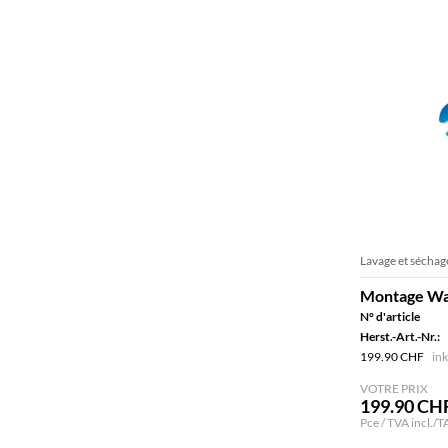
Lavage et séchag
Montage Was
N° d'article
Herst.-Art.-Nr.:
199.90 CHF
ink
VOTRE PRIX
199.90 CH
Pce / TVA incl./T