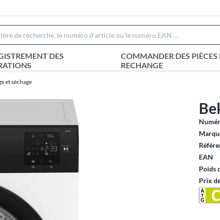
GISTREMENT DES
COMMANDER DES PIÈCES 
RATIONS
RECHANGE
ge et séchage
Bek
Numéro
Marque
Référe
EAN
Poids 
Prix d