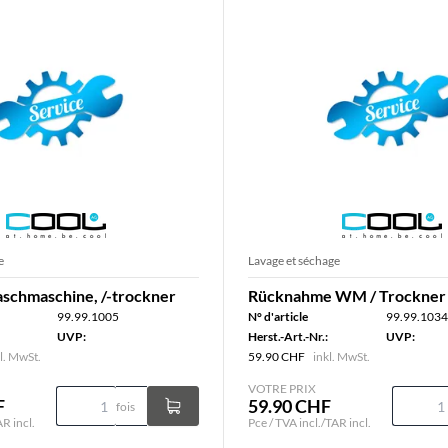
e
Lavage et séchage
chmaschine, /-trockner
Rücknahme WM / Trockner 
99.99.1005
N° d'article
99.99.1034
UVP:
Herst.-Art.-Nr.:
UVP:
l. MwSt.
59.90 CHF
inkl. MwSt.
VOTRE PRIX
F
59.90 CHF
fois
AR incl.
Pce / TVA incl./TAR incl.