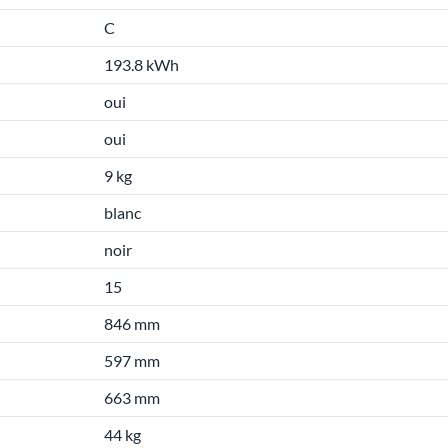
C
193.8 kWh
oui
oui
9 kg
blanc
noir
15
846 mm
597 mm
663 mm
44 kg