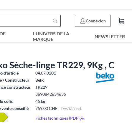
Connexion
DE
L'UNIVERS DE LA
NEWSLETTER
MARQUE
o Sèche-linge TR229, 9Kg , C
 d'article
04.07.0201
 / Constructeur
Beko
nce constructeur
TR229
8690842634635
du colis
45 kg
e vente conseillé
759.00 CHF
TVA/TAR incl.
Fiches techniques (PDF)