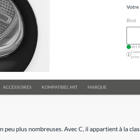
Votre 
Brut
481 P
Comm
princ
ACCESSOIRES
KOMPATIBEL MIT
MARQUE
un peu plus nombreuses. Avec C, il appartient à la cla