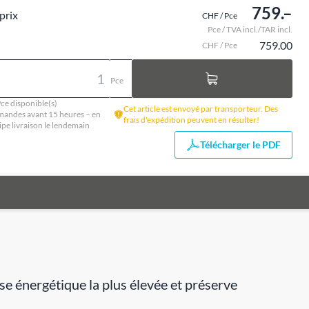
759.–
prix
CHF / Pce
Pce / TVA incl./TAR incl.
759.00
CHF / Pce
Pce
ce disponible(s)
Cet article est envoyé par transporteur. Des
andes avant 15 heures – en
frais d'expédition peuvent en résulter!
ipe livraison le lendemain
Télécharger le PDF
sse énergétique la plus élevée et préserve