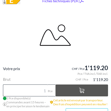
Fiches techniques (PDF)
1'119.20
Votre prix
CHF / Pce
Pce / TVA incl./TAR incl.
Brut
1'119.20
CHF / Pce
Pce
2 Pce disponible(s)
Cet article est envoyé par transporteur.
Commandes avant 15 heures –
Des frais d'expédition peuvent en résulter!
en principe livraison le lendemain