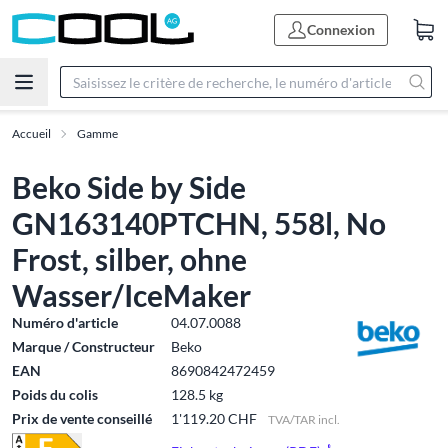
Connexion
Accueil
Gamme
Beko Side by Side
GN163140PTCHN, 558l, No
Frost, silber, ohne
Wasser/IceMaker
Numéro d'article
04.07.0088
Marque / Constructeur
Beko
EAN
8690842472459
Poids du colis
128.5 kg
Prix de vente conseillé
1'119.20 CHF
TVA/TAR incl.