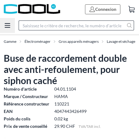
Connexion
Gamme
Électroménager
Gros appareils ménagers
Lavage et séchage
Buse de raccordement double
avec anti-refoulement, pour
siphon caché
Numéro d'article
04.01.1104
Marque / Constructeur
HAMA
Référence constructeur
110221
EAN
4047443426499
Poids du colis
0.02 kg
Prix de vente conseillé
29.90 CHF
TVA/TAR incl.