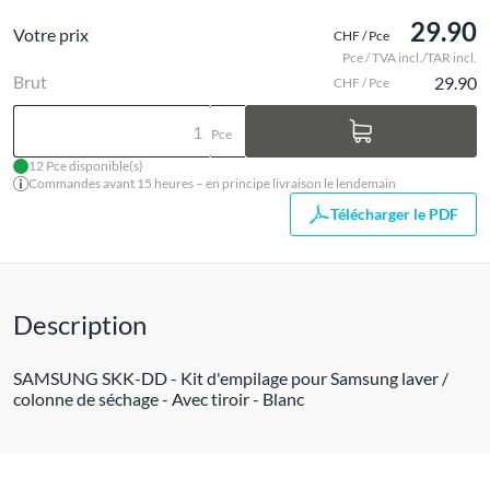
29.90
Votre prix
CHF / Pce
Pce / TVA incl./TAR incl.
Brut
29.90
CHF / Pce
Pce
12 Pce disponible(s)
Commandes avant 15 heures – en principe livraison le lendemain
Télécharger le PDF
Description
SAMSUNG SKK-DD - Kit d'empilage pour Samsung laver /
colonne de séchage - Avec tiroir - Blanc