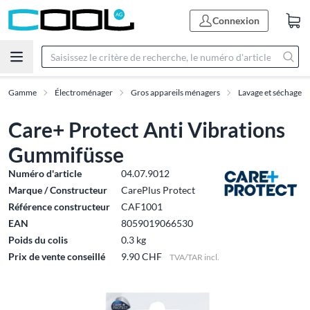
Connexion
Gamme
Électroménager
Gros appareils ménagers
Lavage et séchage
Care+ Protect Anti Vibrations
Gummifüsse
Numéro d'article
04.07.9012
Marque / Constructeur
CarePlus Protect
Référence constructeur
CAF1001
EAN
8059019066530
Poids du colis
0.3 kg
Prix de vente conseillé
9.90 CHF
TVA/TAR incl.