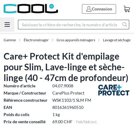
Connexion
Gamme
Électroménager
Gros appareils ménagers
Lavage et séchage
Care+ Protect Kit d'empilage
pour Slim, Lave-linge et sèche-
linge (40 - 47cm de profondeur)
Numéro d'article
04.07.9008
Marque / Constructeur
CarePlus Protect
Référence constructeur
WSK1102/1 SLM FM
EAN
8016361960510
Poids du colis
1 kg
Prix de vente conseillé
69.00 CHF
TVA/TAR incl.