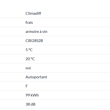
Climadiff
frais
armoire à vin
CBI28S2B
5 °C
20 °C
oui
Autoportant
F
99 kWh
38 dB