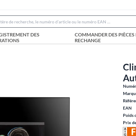
GISTREMENT DES
COMMANDER DES PIÈCES 
RATIONS
RECHANGE
Cli
Aut
Numéro
Marque
Référe
EAN
Poids 
Prix d