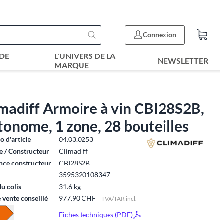
Connexion
DE
L'UNIVERS DE LA
NEWSLETTER
MARQUE
madiff Armoire à vin CBI28S2B,
onome, 1 zone, 28 bouteilles
 d'article
04.03.0253
 / Constructeur
Climadiff
nce constructeur
CBI28S2B
3595320108347
du colis
31.6 kg
e vente conseillé
977.90 CHF
TVA/TAR incl.
Fiches techniques (PDF)