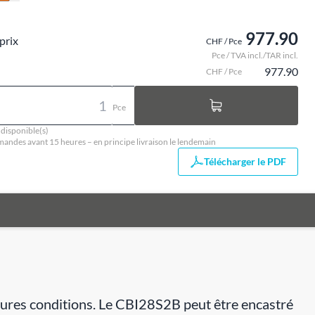
977.90
prix
CHF / Pce
Pce / TVA incl./TAR incl.
977.90
CHF / Pce
Pce
 disponible(s)
ndes avant 15 heures – en principe livraison le lendemain
Télécharger le PDF
eures conditions. Le CBI28S2B peut être encastré