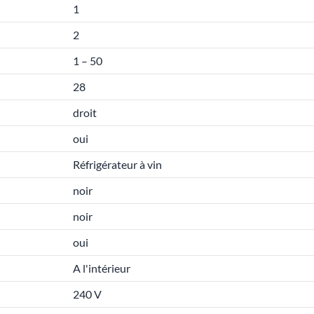
1
2
1 – 50
28
droit
oui
Réfrigérateur à vin
noir
noir
oui
A l'intérieur
240 V