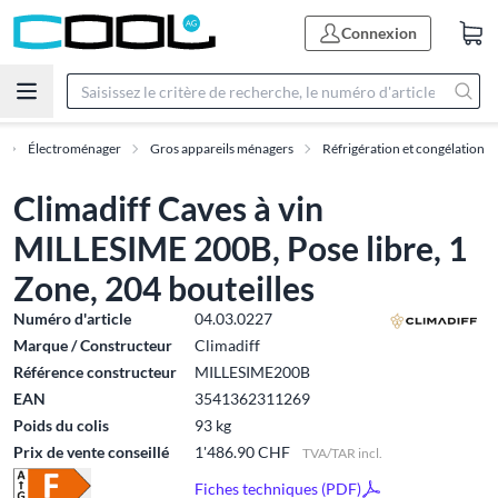
Connexion
Électroménager
Gros appareils ménagers
Réfrigération et congélation
Climadiff Caves à vin
MILLESIME 200B, Pose libre, 1
Zone, 204 bouteilles
Numéro d'article
04.03.0227
Marque / Constructeur
Climadiff
Référence constructeur
MILLESIME200B
EAN
3541362311269
Poids du colis
93 kg
Prix de vente conseillé
1'486.90 CHF
TVA/TAR incl.
Fiches techniques (PDF)