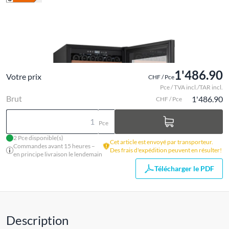
1'486.90
Votre prix
CHF / Pce
Pce / TVA incl./TAR incl.
Brut
1'486.90
CHF / Pce
Pce
2 Pce disponible(s)
Cet article est envoyé par transporteur.
Commandes avant 15 heures –
Des frais d'expédition peuvent en résulter!
en principe livraison le lendemain
Télécharger le PDF
Description