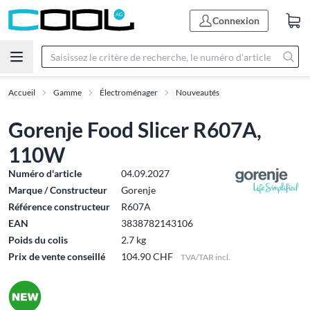
Connexion
Accueil
Gamme
Électroménager
Nouveautés
Gorenje Food Slicer R607A,
110W
Numéro d'article
04.09.2027
Marque / Constructeur
Gorenje
Référence constructeur
R607A
EAN
3838782143106
Poids du colis
2.7 kg
Prix de vente conseillé
104.90 CHF
TVA/TAR incl.