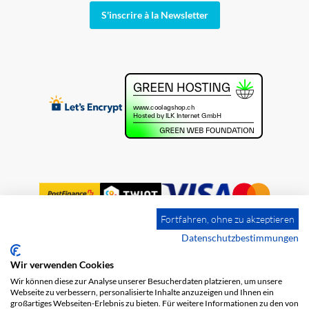
S'inscrire à la Newsletter
Fortfahren, ohne zu akzeptieren
Datenschutzbestimmungen
Wir verwenden Cookies
Impression
Frais de port
CGV
Wir können diese zur Analyse unserer Besucherdaten platzieren, um unsere
Protection des données
Webseite zu verbessern, personalisierte Inhalte anzuzeigen und Ihnen ein
großartiges Webseiten-Erlebnis zu bieten. Für weitere Informationen zu den von