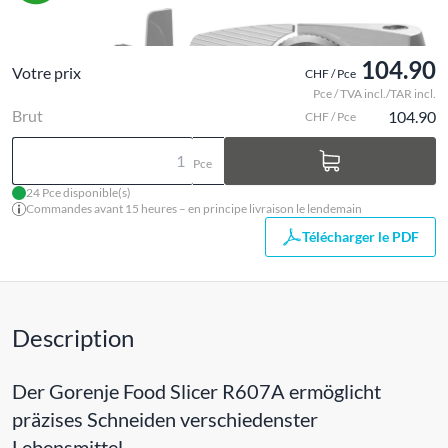
104.90
Votre prix
CHF / Pce
Pce / TVA incl./TAR incl.
Brut
104.90
CHF / Pce
Pce
24 Pce disponible(s)
Commandes avant 15 heures – en principe livraison le lendemain
Télécharger le PDF
Description
Der Gorenje Food Slicer R607A ermöglicht
präzises Schneiden verschiedenster
Lebensmittel.