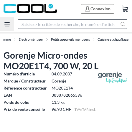
Connexion
Gamme
Électroménager
Petits appareils ménagers
Cuisine et chauffage
Gorenje Micro-ondes
MO20E1T4, 700 W, 20 L
Numéro d'article
04.09.2037
Marque / Constructeur
Gorenje
Référence constructeur
MO20E1T4
EAN
3838782865596
Poids du colis
11.3 kg
Prix de vente conseillé
96.90 CHF
TVA/TAR incl.