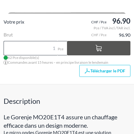
96.90
Votre prix
CHF / Pce
Pce / TVA incl./TAR incl.
Brut
96.90
CHF / Pce
Pce
62 Pce disponible(s)
Commandes avant 15 heures – en principe livraison le lendemain
Télécharger le PDF
Description
Le Gorenje MO20E1T4 assure un chauffage
efficace dans un design moderne.
Le micro ondes Gorenje MO20E1T4 est une solution