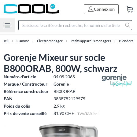
Connexion
ccueil
Gamme
Électroménager
Petits appareils ménagers
Blenders
Gorenje Mixeur sur socle
B800ORAB, 800W, schwarz
Numéro d'article
04.09.2065
Marque / Constructeur
Gorenje
Référence constructeur
B800ORAB
EAN
3838782129575
Poids du colis
2.9 kg
Prix de vente conseillé
81.90 CHF
TVA/TAR incl.