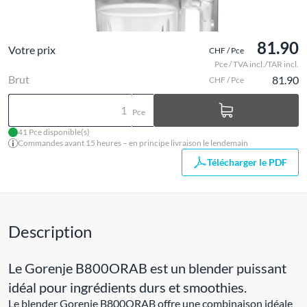
81.90
Votre prix
CHF / Pce
Pce / TVA incl./TAR incl.
Brut
81.90
CHF / Pce
Pce
41 Pce disponible(s)
Commandes avant 15 heures – en principe livraison le lendemain
Télécharger le PDF
Description
Le Gorenje B800ORAB est un blender puissant
idéal pour ingrédients durs et smoothies.
Le blender Gorenje B800ORAB offre une combinaison idéale