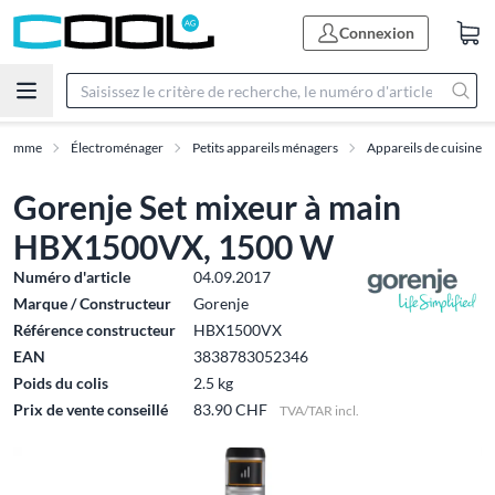
Connexion
Gamme
Électroménager
Petits appareils ménagers
Appareils de cuisine
Gorenje Set mixeur à main
HBX1500VX, 1500 W
Numéro d'article
04.09.2017
Marque / Constructeur
Gorenje
Référence constructeur
HBX1500VX
EAN
3838783052346
Poids du colis
2.5 kg
Prix de vente conseillé
83.90 CHF
TVA/TAR incl.