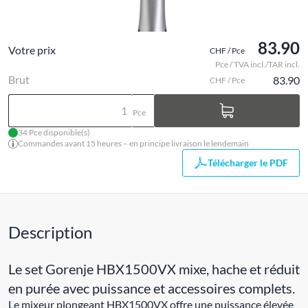
83.90
Votre prix
CHF / Pce
Pce / TVA incl./TAR incl.
Brut
83.90
CHF / Pce
Pce
34 Pce disponible(s)
Commandes avant 15 heures – en principe livraison le lendemain
Télécharger le PDF
Description
Le set Gorenje HBX1500VX mixe, hache et réduit
en purée avec puissance et accessoires complets.
Le mixeur plongeant HBX1500VX offre une puissance élevée