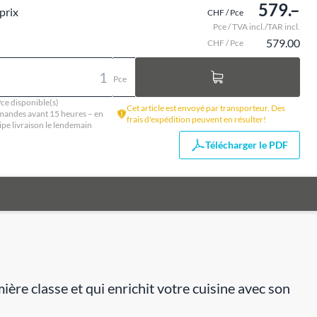
579.–
prix
CHF / Pce
Pce / TVA incl./TAR incl.
579.00
CHF / Pce
Pce
ce disponible(s)
Cet article est envoyé par transporteur. Des
andes avant 15 heures – en
frais d'expédition peuvent en résulter!
ipe livraison le lendemain
Télécharger le PDF
e classe et qui enrichit votre cuisine avec son