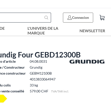
Connexion
DE
L'UNIVERS DE LA
NEWSLETTER
MARQUE
undig Four GEBD12300B
 d'article
04.08.0031
 / Constructeur
Grundig
nce constructeur
GEBM12100B
4013833064947
du colis
33 kg
e vente conseillé
579.00 CHF
TVA/TAR incl.