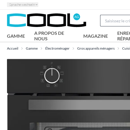
Sprache wechseln
A PROPOS DE
ENRE
GAMME
MAGAZINE
NOUS
RÉPA
Accueil
Gamme
Électroménager
Gros appareils ménagers
Cuisi