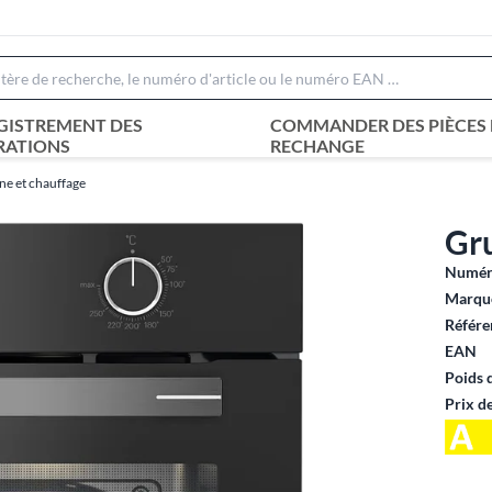
GISTREMENT DES
COMMANDER DES PIÈCES 
RATIONS
RECHANGE
ne et chauffage
Gr
Numéro
Marque
Référe
EAN
Poids 
Prix d