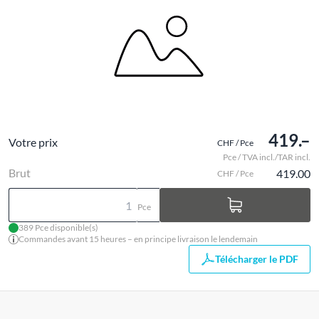
419.–
Votre prix
CHF / Pce
Pce / TVA incl./TAR incl.
Brut
419.00
CHF / Pce
Pce
389 Pce disponible(s)
Commandes avant 15 heures – en principe livraison le lendemain
Télécharger le PDF