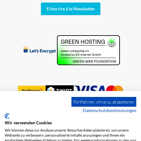
S'inscrire à la Newsletter
Fortfahren, ohne zu akzeptieren
Datenschutzbestimmungen
Wir verwenden Cookies
Impression
Frais de port
CGV
Wir können diese zur Analyse unserer Besucherdaten platzieren, um unsere
Protection des données
Webseite zu verbessern, personalisierte Inhalte anzuzeigen und Ihnen ein
großartiges Webseiten-Erlebnis zu bieten. Für weitere Informationen zu den von