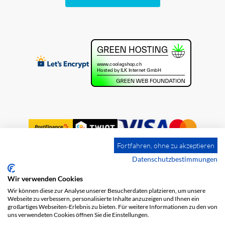
Fortfahren, ohne zu akzeptieren
Datenschutzbestimmungen
Wir verwenden Cookies
Impression
Frais de port
CGV
Wir können diese zur Analyse unserer Besucherdaten platzieren, um unsere
Protection des données
Webseite zu verbessern, personalisierte Inhalte anzuzeigen und Ihnen ein
großartiges Webseiten-Erlebnis zu bieten. Für weitere Informationen zu den von
uns verwendeten Cookies öffnen Sie die Einstellungen.