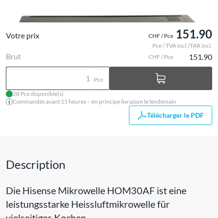
151.90
Votre prix
CHF / Pce
Pce / TVA incl./TAR incl.
Brut
151.90
CHF / Pce
Pce
28 Pce disponible(s)
Commandes avant 15 heures – en principe livraison le lendemain
Télécharger le PDF
Description
Die Hisense Mikrowelle HOM30AF ist eine
leistungsstarke Heissluftmikrowelle für
vielseitiges Kochen.