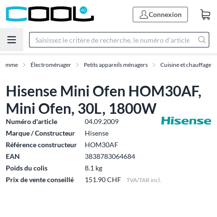
Connexion
Gamme
Électroménager
Petits appareils ménagers
Cuisine et chauffage
Hisense Mini Ofen HOM30AF,
Mini Ofen, 30L, 1800W
Numéro d'article
04.09.2009
Marque / Constructeur
Hisense
Référence constructeur
HOM30AF
EAN
3838783064684
Poids du colis
8.1 kg
Prix de vente conseillé
151.90 CHF
TVA/TAR incl.