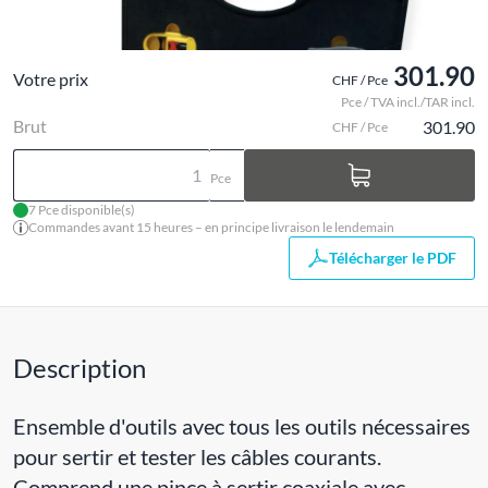
301.90
Votre prix
CHF / Pce
Pce / TVA incl./TAR incl.
Brut
301.90
CHF / Pce
Pce
7 Pce disponible(s)
Commandes avant 15 heures – en principe livraison le lendemain
Télécharger le PDF
Description
Ensemble d'outils avec tous les outils nécessaires
pour sertir et tester les câbles courants.
Comprend une pince à sertir coaxiale avec