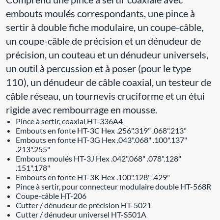
embouts moulés correspondants, une pince à
sertir à double fiche modulaire, un coupe-câble,
un coupe-câble de précision et un dénudeur de
précision, un couteau et un dénudeur universels,
un outil à percussion et à poser (pour le type
110), un dénudeur de câble coaxial, un testeur de
câble réseau, un tournevis cruciforme et un étui
rigide avec rembourrage en mousse.
Pince à sertir, coaxial HT-336A4
Embouts en fonte HT-3C Hex .256".319" .068".213"
Embouts en fonte HT-3G Hex .043".068" .100".137"
.213".255"
Embouts moulés HT-3J Hex .042".068" .078".128"
.151".178"
Embouts en fonte HT-3K Hex .100".128" .429"
Pince à sertir, pour connecteur modulaire double HT-568R
Coupe-câble HT-206
Cutter / dénudeur de précision HT-5021
Cutter / dénudeur universel HT-S501A