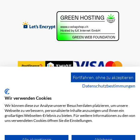
Fortfahren, ohne zu akzeptieren
Datenschutzbestimmungen
Wir verwenden Cookies
Impression
Frais de port
CGV
Wir können diese zur Analyse unserer Besucherdaten platzieren, um unsere
Protection des données
Webseite zu verbessern, personalisierte Inhalte anzuzeigen und Ihnen ein
großartiges Webseiten-Erlebnis zu bieten. Für weitere Informationen zu den von
uns verwendeten Cookies öffnen Sie die Einstellungen.
Alle akzeptieren
Ablehnen