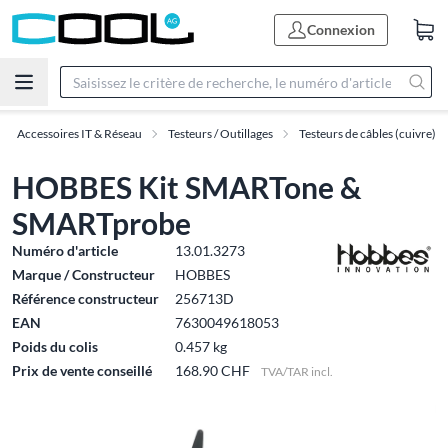
Connexion
Accessoires IT & Réseau
Testeurs / Outillages
Testeurs de câbles (cuivre)
HOBBES Kit SMARTone &
SMARTprobe
Numéro d'article
13.01.3273
Marque / Constructeur
HOBBES
Référence constructeur
256713D
EAN
7630049618053
Poids du colis
0.457 kg
Prix de vente conseillé
168.90 CHF
TVA/TAR incl.