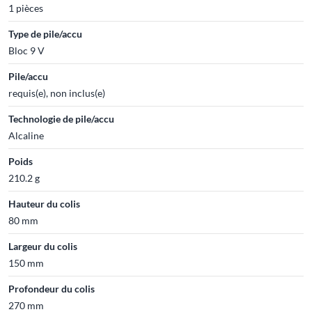
1 pièces
Type de pile/accu
Bloc 9 V
Pile/accu
requis(e), non inclus(e)
Technologie de pile/accu
Alcaline
Poids
210.2 g
Hauteur du colis
80 mm
Largeur du colis
150 mm
Profondeur du colis
270 mm