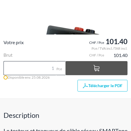
101.40
Votre prix
CHF / Pce
Pce / TVA incl./TAR incl.
Brut
101.40
CHF / Pce
Pce
Disponible env. 25.08.2026
Télécharger le PDF
Description
Le testeur et traqueur de câble réseau SMARTone