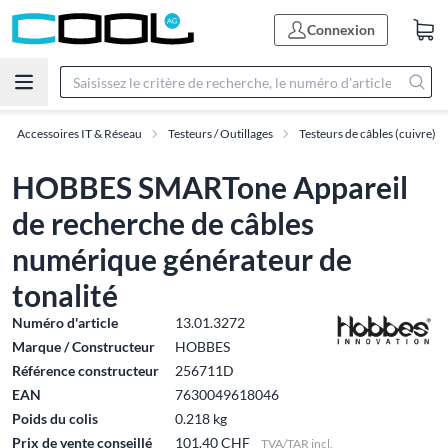
Connexion
Accessoires IT & Réseau
Testeurs / Outillages
Testeurs de câbles (cuivre)
HOBBES SMARTone Appareil
de recherche de câbles
numérique générateur de
tonalité
Numéro d'article
13.01.3272
Marque / Constructeur
HOBBES
Référence constructeur
256711D
EAN
7630049618046
Poids du colis
0.218 kg
Prix de vente conseillé
101.40 CHF
TVA/TAR incl.