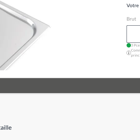
Votre 
Brut
3 Pce
Comm
princ
aille