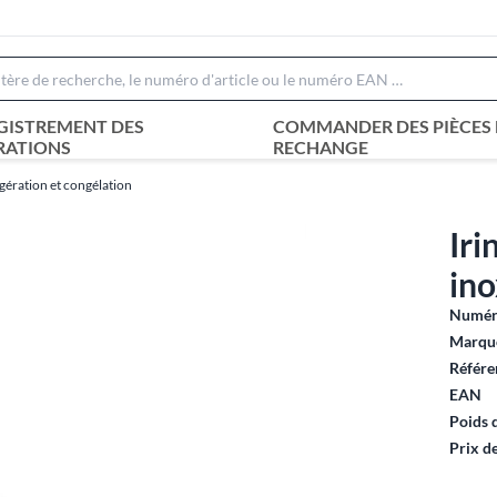
GISTREMENT DES
COMMANDER DES PIÈCES 
RATIONS
RECHANGE
gération et congélation
Iri
in
Numéro
Marque
Référe
EAN
Poids 
Prix d