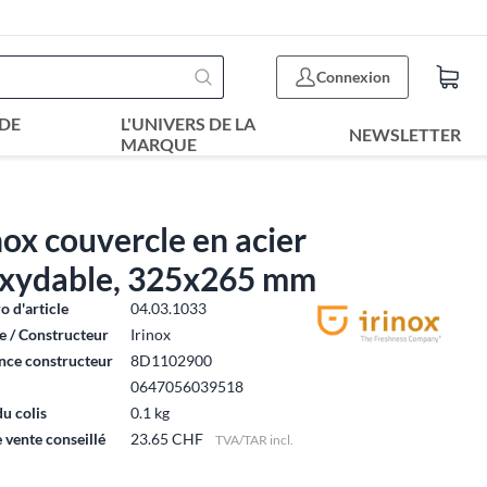
Connexion
DE
L'UNIVERS DE LA
NEWSLETTER
MARQUE
nox couvercle en acier
oxydable, 325x265 mm
 d'article
04.03.1033
 / Constructeur
Irinox
nce constructeur
8D1102900
0647056039518
du colis
0.1 kg
e vente conseillé
23.65 CHF
TVA/TAR incl.