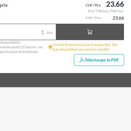
23.66
prix
CHF / Pce
Pce / TVA incl./TAR incl.
23.66
CHF / Pce
Pce
 disponible(s)
Cet article est envoyé par transporteur. Des
andes avant 15 heures – en
frais d'expédition peuvent en résulter!
ipe livraison le lendemain
Télécharger le PDF