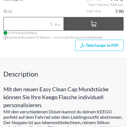
Pce / TVA incl./TAR incl.
Brut
7.90
CHF / Pce
Pce
11 Pce disponible(s)
Commandes avant 15 heures – en principe livraison le lendemain
Télécharger le PDF
Description
Mit den neuen Easy Clean Cap Mundstücke
können Sie Ihre Keego Flasche individuell
personalisieren.
Mit den verschiedenen Düsen kannst du deinen KEEGO
perfekt auf dein Fahrrad oder dein Lieblingsoutfit abstimmen.
Der Noppen ist aus lebensmittelechtem, reinem Silikon