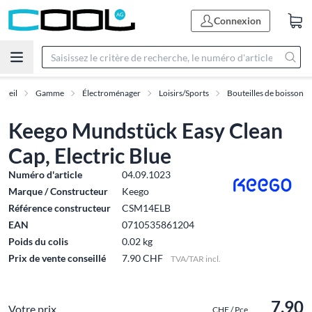
Connexion
cueil
Gamme
Électroménager
Loisirs/Sports
Bouteilles de boisson
Keego Mundstück Easy Clean
Cap, Electric Blue
Numéro d'article
04.09.1023
Marque / Constructeur
Keego
Référence constructeur
CSM14ELB
EAN
0710535861204
Poids du colis
0.02 kg
Prix de vente conseillé
7.90 CHF
TVA/TAR incl.
7.90
Votre prix
CHF / Pce