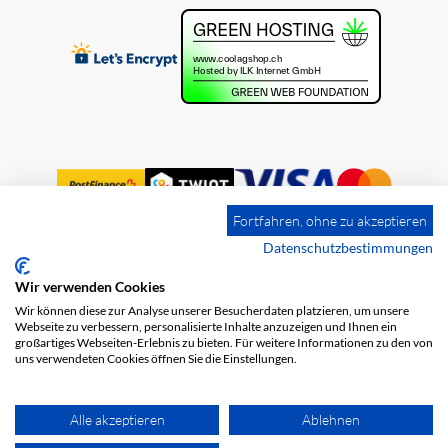
Fortfahren, ohne zu akzeptieren
Datenschutzbestimmungen
Wir verwenden Cookies
Impression
Frais de port
CGV
Wir können diese zur Analyse unserer Besucherdaten platzieren, um unsere
Protection des données
Webseite zu verbessern, personalisierte Inhalte anzuzeigen und Ihnen ein
großartiges Webseiten-Erlebnis zu bieten. Für weitere Informationen zu den von
uns verwendeten Cookies öffnen Sie die Einstellungen.
Alle akzeptieren
Ablehnen