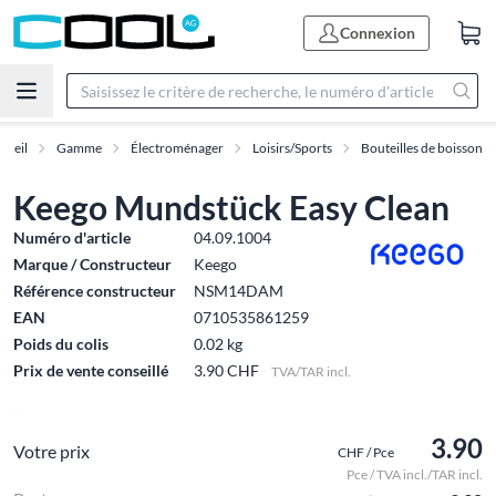
Connexion
cueil
Gamme
Électroménager
Loisirs/Sports
Bouteilles de boisson
Keego Mundstück Easy Clean
Numéro d'article
04.09.1004
Marque / Constructeur
Keego
Référence constructeur
NSM14DAM
EAN
0710535861259
Poids du colis
0.02 kg
Prix de vente conseillé
3.90 CHF
TVA/TAR incl.
3.90
Votre prix
CHF / Pce
Pce / TVA incl./TAR incl.