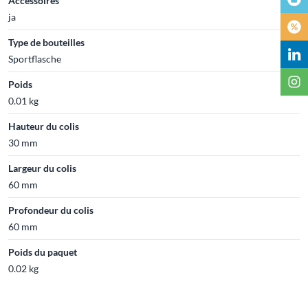
Accessoires
ja
Type de bouteilles
Sportflasche
Poids
0.01 kg
Hauteur du colis
30 mm
Largeur du colis
60 mm
Profondeur du colis
60 mm
Poids du paquet
0.02 kg