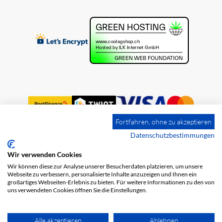
Fortfahren, ohne zu akzeptieren
Datenschutzbestimmungen
Wir verwenden Cookies
Impression
Frais de port
CGV
Wir können diese zur Analyse unserer Besucherdaten platzieren, um unsere
Protection des données
Webseite zu verbessern, personalisierte Inhalte anzuzeigen und Ihnen ein
großartiges Webseiten-Erlebnis zu bieten. Für weitere Informationen zu den von
uns verwendeten Cookies öffnen Sie die Einstellungen.
Alle akzeptieren
Ablehnen