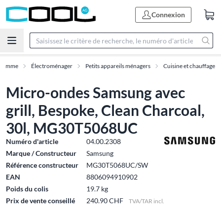
Connexion
Gamme
Électroménager
Petits appareils ménagers
Cuisine et chauffage
Micro-ondes Samsung avec
grill, Bespoke, Clean Charcoal,
30l, MG30T5068UC
Numéro d'article
04.00.2308
Marque / Constructeur
Samsung
Référence constructeur
MG30T5068UC/SW
EAN
8806094910902
Poids du colis
19.7 kg
Prix de vente conseillé
240.90 CHF
TVA/TAR incl.