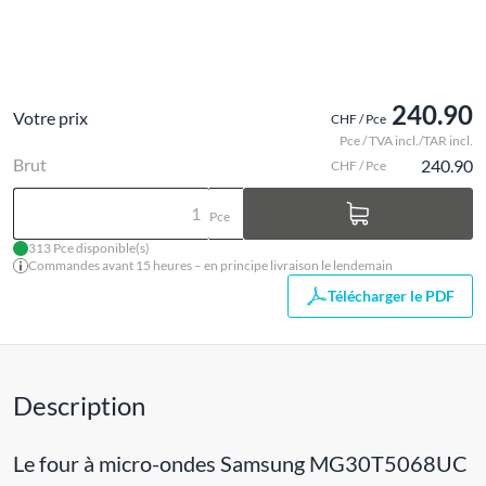
240.90
Votre prix
CHF / Pce
Pce / TVA incl./TAR incl.
Brut
240.90
CHF / Pce
Pce
313 Pce disponible(s)
Commandes avant 15 heures – en principe livraison le lendemain
Télécharger le PDF
Description
Le four à micro-ondes Samsung MG30T5068UC