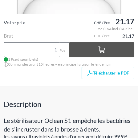
21.17
Votre prix
CHF / Pce
Pce / TVA incl./TAR incl.
Brut
21.17
CHF / Pce
Pce
1 Pce disponible(s)
Commandes avant 15 heures – en principe livraison le lendemain
Télécharger le PDF
Description
Le stérilisateur Oclean S1 empêche les bactéries
de s'incruster dans la brosse à dents.
les rayons ultraviolets à ondes d'or peuvent détruire 99,9%