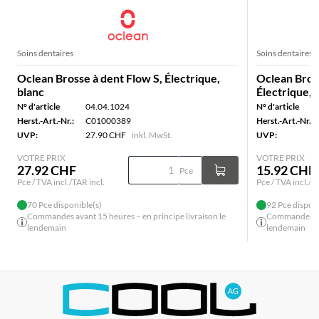
Soins dentaires
Soins dentaires
Oclean Brosse à dent Flow S, Électrique,
Oclean Bros
blanc
Électrique, 
N° d'article
04.04.1024
N° d'article
Herst.-Art.-Nr.:
C01000389
Herst.-Art.-Nr.:
UVP:
27.90 CHF
inkl. MwSt.
UVP:
VOTRE PRIX
VOTRE PRIX
27.92 CHF
15.92 CHF
Pce
Pce / TVA incl./TAR incl.
Pce / TVA incl./T
70 Pce disponible(s)
92 Pce disponi
Commandes avant 15 heures – en principe livraison le
Commandes ava
lendemain
lendemain