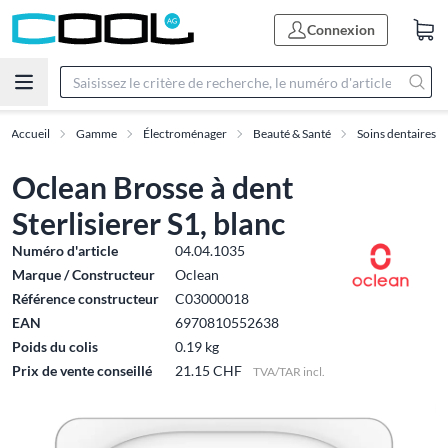
Connexion
Accueil
Gamme
Électroménager
Beauté & Santé
Soins dentaires
Oclean Brosse à dent
Sterlisierer S1, blanc
Numéro d'article
04.04.1035
Marque / Constructeur
Oclean
Référence constructeur
C03000018
EAN
6970810552638
Poids du colis
0.19 kg
Prix de vente conseillé
21.15 CHF
TVA/TAR incl.