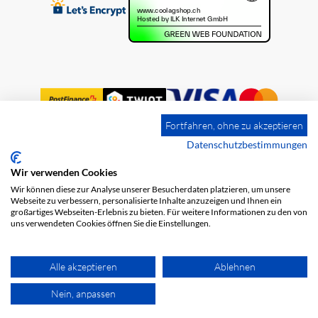
Fortfahren, ohne zu akzeptieren
Datenschutzbestimmungen
Wir verwenden Cookies
Impression
Frais de port
CGV
Wir können diese zur Analyse unserer Besucherdaten platzieren, um unsere
Protection des données
Webseite zu verbessern, personalisierte Inhalte anzuzeigen und Ihnen ein
großartiges Webseiten-Erlebnis zu bieten. Für weitere Informationen zu den von
uns verwendeten Cookies öffnen Sie die Einstellungen.
Alle akzeptieren
Ablehnen
Nein, anpassen
© 2026 COOL AG. Tous les droits sont réservés.
powered by polynorm