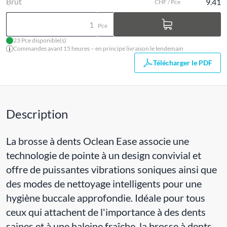
Brut
9.41
CHF / Pce
Pce
23 Pce disponible(s)
Commandes avant 15 heures – en principe livraison le lendemain
Télécharger le PDF
Description
La brosse à dents Oclean Ease associe une
technologie de pointe à un design convivial et
offre de puissantes vibrations soniques ainsi que
des modes de nettoyage intelligents pour une
hygiène buccale approfondie. Idéale pour tous
ceux qui attachent de l'importance à des dents
saines et à une haleine fraîche, la brosse à dents