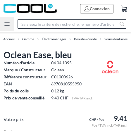
Connexion
Accueil
Gamme
Électroménager
Beauté & Santé
Soins dentaires
Oclean Ease, bleu
Numéro d'article
04.04.1095
Marque / Constructeur
Oclean
Référence constructeur
C01000626
EAN
6970810555950
Poids du colis
0.12 kg
Prix de vente conseillé
9.40 CHF
TVA/TAR incl.
9.41
Votre prix
CHF / Pce
Pce / TVA incl./TAR incl.