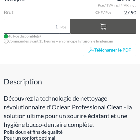
Pce / TVA incl./TAR incl.
Brut
27.90
CHF / Pce
Pce
48 Pce disponible(s)
Commandes avant 15 heures – en principe livraison le lendemain
Télécharger le PDF
Description
Découvrez la technologie de nettoyage
révolutionnaire d'Oclean Professional Clean - la
solution ultime pour un sourire éclatant et une
hygiène bucco-dentaire complète.
Poils doux et fins de qualité
Pour un confort optimal