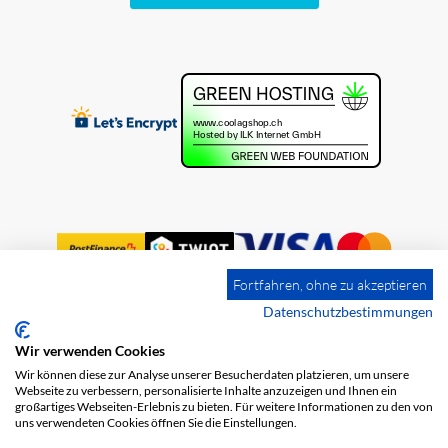
Fortfahren, ohne zu akzeptieren
Datenschutzbestimmungen
Wir verwenden Cookies
Impression
Frais de port
CGV
Wir können diese zur Analyse unserer Besucherdaten platzieren, um unsere
Protection des données
Webseite zu verbessern, personalisierte Inhalte anzuzeigen und Ihnen ein
großartiges Webseiten-Erlebnis zu bieten. Für weitere Informationen zu den von
uns verwendeten Cookies öffnen Sie die Einstellungen.