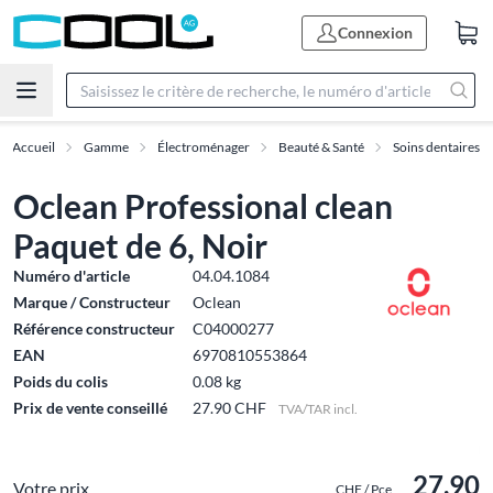
Connexion
Accueil
Gamme
Électroménager
Beauté & Santé
Soins dentaires
Oclean Professional clean
Paquet de 6, Noir
Numéro d'article
04.04.1084
Marque / Constructeur
Oclean
Référence constructeur
C04000277
EAN
6970810553864
Poids du colis
0.08 kg
Prix de vente conseillé
27.90 CHF
TVA/TAR incl.
27.90
Votre prix
CHF / Pce