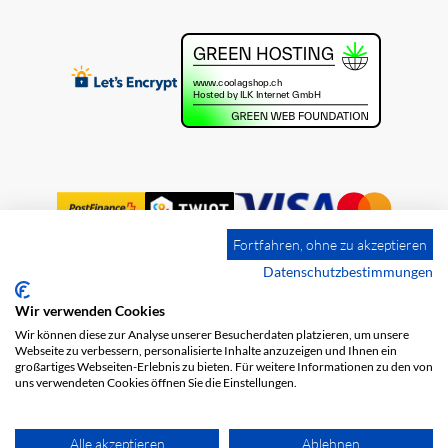
Fortfahren, ohne zu akzeptieren
Datenschutzbestimmungen
Wir verwenden Cookies
Impression
Frais de port
CGV
Wir können diese zur Analyse unserer Besucherdaten platzieren, um unsere
Protection des données
Webseite zu verbessern, personalisierte Inhalte anzuzeigen und Ihnen ein
großartiges Webseiten-Erlebnis zu bieten. Für weitere Informationen zu den von
uns verwendeten Cookies öffnen Sie die Einstellungen.
Alle akzeptieren
Ablehnen