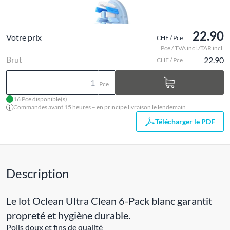
22.90
Votre prix
CHF / Pce
Pce / TVA incl./TAR incl.
Brut
22.90
CHF / Pce
Pce
16 Pce disponible(s)
Commandes avant 15 heures – en principe livraison le lendemain
Télécharger le PDF
Description
Le lot Oclean Ultra Clean 6-Pack blanc garantit
propreté et hygiène durable.
Poils doux et fins de qualité