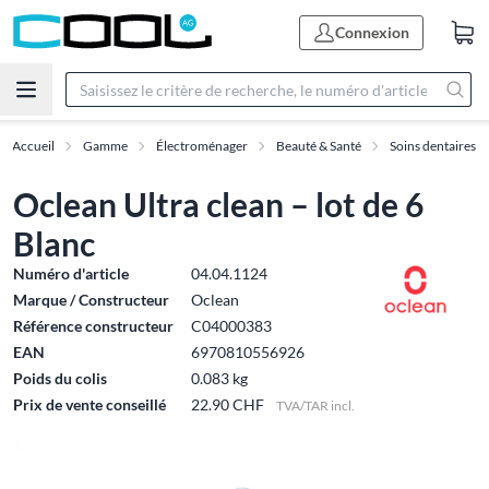
Connexion
Accueil
Gamme
Électroménager
Beauté & Santé
Soins dentaires
Oclean Ultra clean – lot de 6
Blanc
Numéro d'article
04.04.1124
Marque / Constructeur
Oclean
Référence constructeur
C04000383
EAN
6970810556926
Poids du colis
0.083 kg
Prix de vente conseillé
22.90 CHF
TVA/TAR incl.