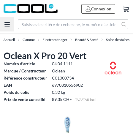
Connexion
Accueil
Gamme
Électroménager
Beauté & Santé
Soins dentaires
Oclean X Pro 20 Vert
Numéro d'article
04.04.1111
Marque / Constructeur
Oclean
Référence constructeur
C01000734
EAN
6970810556902
Poids du colis
0.32 kg
Prix de vente conseillé
89.35 CHF
TVA/TAR incl.