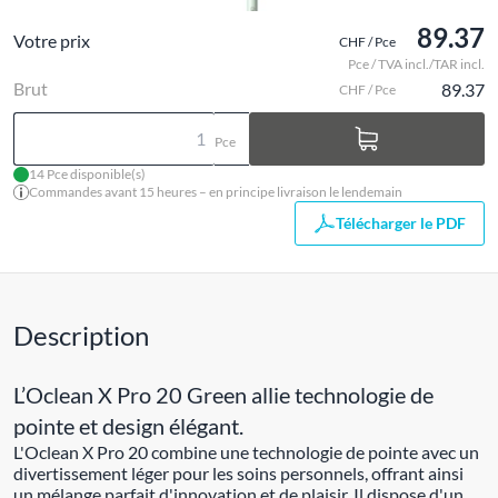
89.37
Votre prix
CHF / Pce
Pce / TVA incl./TAR incl.
Brut
89.37
CHF / Pce
Pce
14 Pce disponible(s)
Commandes avant 15 heures – en principe livraison le lendemain
Télécharger le PDF
Description
L’Oclean X Pro 20 Green allie technologie de
pointe et design élégant.
L'Oclean X Pro 20 combine une technologie de pointe avec un
divertissement léger pour les soins personnels, offrant ainsi
un mélange parfait d'innovation et de plaisir. Il dispose d'un