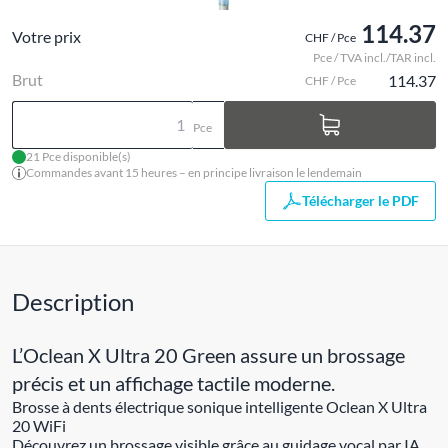
114.37
Votre prix
CHF / Pce
Pce / TVA incl./TAR incl.
Brut
114.37
CHF / Pce
Pce
21 Pce disponible(s)
Commandes avant 15 heures – en principe livraison le lendemain
Télécharger le PDF
Description
L’Oclean X Ultra 20 Green assure un brossage
précis et un affichage tactile moderne.
Brosse à dents électrique sonique intelligente Oclean X Ultra
20 WiFi
Découvrez un brossage visible grâce au guidage vocal par IA