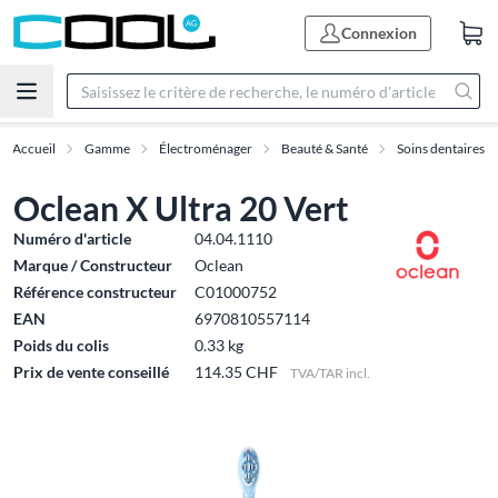
Connexion
Accueil
Gamme
Électroménager
Beauté & Santé
Soins dentaires
Oclean X Ultra 20 Vert
Numéro d'article
04.04.1110
Marque / Constructeur
Oclean
Référence constructeur
C01000752
EAN
6970810557114
Poids du colis
0.33 kg
Prix de vente conseillé
114.35 CHF
TVA/TAR incl.