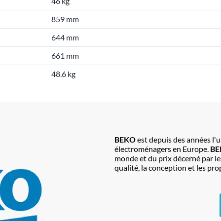
46 kg
859 mm
644 mm
661 mm
48.6 kg
BEKO
est depuis des années l'
électroménagers en Europe.
B
monde et du prix décerné par l
qualité, la conception et les p