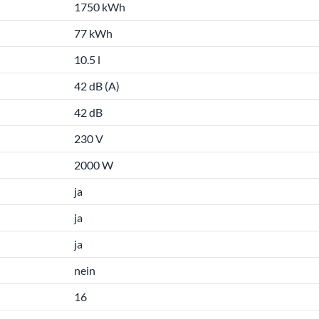
1750 kWh
77 kWh
10.5 l
42 dB (A)
42 dB
230 V
2000 W
ja
ja
ja
nein
16