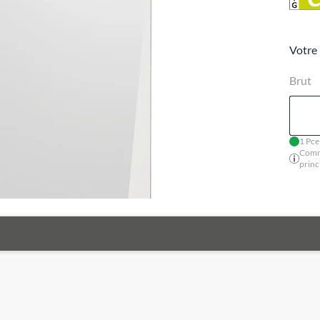
Votre 
Brut
1 Pce
Comm
princ