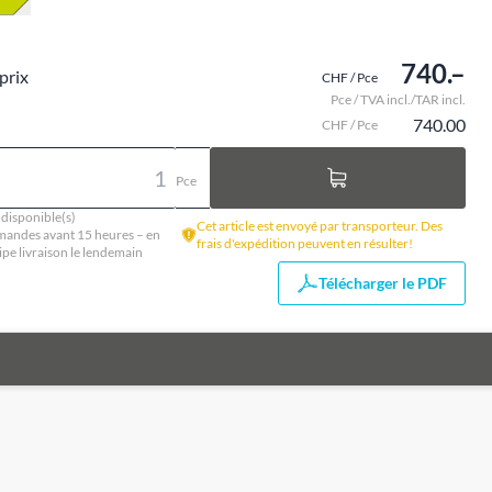
740.–
prix
CHF / Pce
Pce / TVA incl./TAR incl.
740.00
CHF / Pce
Pce
 disponible(s)
Cet article est envoyé par transporteur. Des
andes avant 15 heures – en
frais d'expédition peuvent en résulter!
ipe livraison le lendemain
Télécharger le PDF