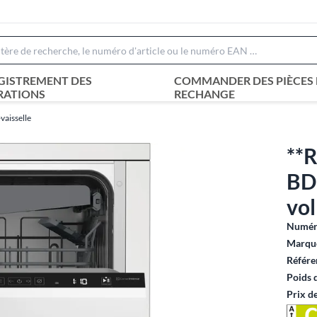
GISTREMENT DES
COMMANDER DES PIÈCES 
RATIONS
RECHANGE
vaisselle
**
BD
vol
Numéro
Marque
Référe
Poids 
Prix d