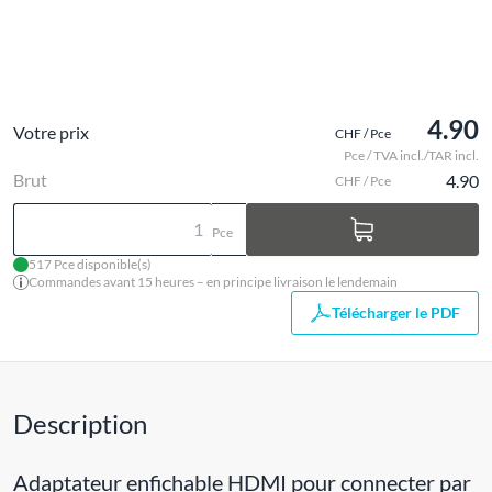
4.90
Votre prix
CHF / Pce
Pce / TVA incl./TAR incl.
Brut
4.90
CHF / Pce
Pce
517 Pce disponible(s)
Commandes avant 15 heures – en principe livraison le lendemain
Télécharger le PDF
Description
Adaptateur enfichable HDMI pour connecter par