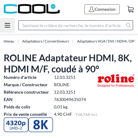
Connexion
 & Réseau
Adaptateurs / Convertisseurs
Adaptateurs VGA / DVI / HDMI / DP
ROLINE Adaptateur HDMI, 8K,
HDMI M/F, coudé à 90°
Numéro d'article
12.03.3251
Marque / Constructeur
ROLINE
Référence constructeur
12.03.3251
EAN
7630049635074
Poids du colis
0.01 kg
Prix de vente conseillé
4.90 CHF
TVA/TAR incl.