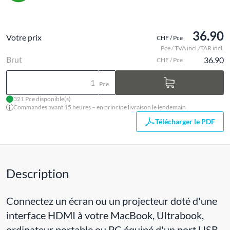
36.90
Votre prix
CHF / Pce
Pce / TVA incl./TAR incl.
Brut
36.90
CHF / Pce
Pce
321 Pce disponible(s)
Commandes avant 15 heures – en principe livraison le lendemain
Télécharger le PDF
Description
Connectez un écran ou un projecteur doté d'une
interface HDMI à votre MacBook, Ultrabook,
ordinateur portable ou PC équipé d'un port USB