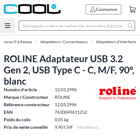
Connexion
ssoires IT & Réseau
Adaptateurs / Convertisseurs
Adaptateurs d'interfaces
ROLINE Adaptateur USB 3.2
Gen 2, USB Type C - C, M/F, 90°,
blanc
Numéro d'article
12.03.2996
Marque / Constructeur
ROLINE
Référence constructeur
12.03.2996
EAN
7630049611252
Poids du colis
0.05 kg
Prix de vente conseillé
9.90 CHF
TVA/TAR incl.