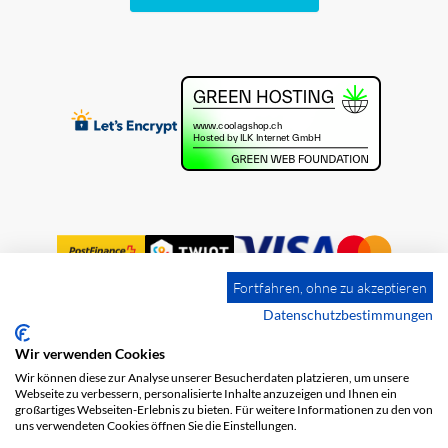
Fortfahren, ohne zu akzeptieren
Datenschutzbestimmungen
Wir verwenden Cookies
Impression
Frais de port
CGV
Wir können diese zur Analyse unserer Besucherdaten platzieren, um unsere
Protection des données
Webseite zu verbessern, personalisierte Inhalte anzuzeigen und Ihnen ein
großartiges Webseiten-Erlebnis zu bieten. Für weitere Informationen zu den von
uns verwendeten Cookies öffnen Sie die Einstellungen.