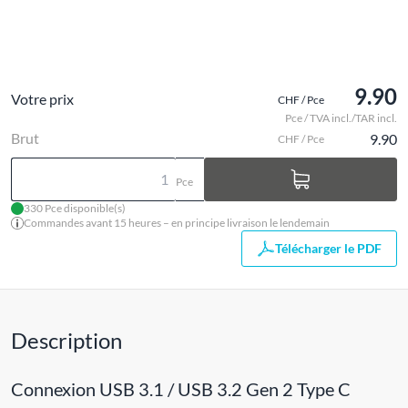
9.90
Votre prix
CHF / Pce
Pce / TVA incl./TAR incl.
Brut
9.90
CHF / Pce
Pce
330 Pce disponible(s)
Commandes avant 15 heures – en principe livraison le lendemain
Télécharger le PDF
Description
Connexion USB 3.1 / USB 3.2 Gen 2 Type C