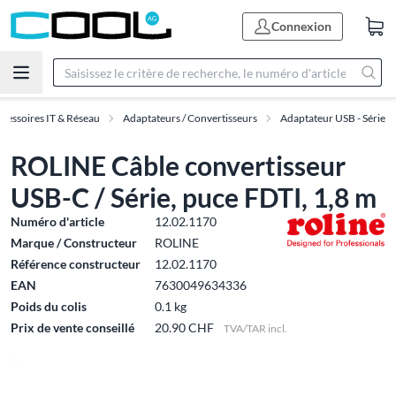
Connexion
cessoires IT & Réseau
Adaptateurs / Convertisseurs
Adaptateur USB - Série
ROLINE Câble convertisseur
USB-C / Série, puce FDTI, 1,8 m
Numéro d'article
12.02.1170
Marque / Constructeur
ROLINE
Référence constructeur
12.02.1170
EAN
7630049634336
Poids du colis
0.1 kg
Prix de vente conseillé
20.90 CHF
TVA/TAR incl.