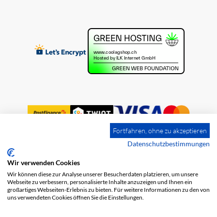
Fortfahren, ohne zu akzeptieren
Datenschutzbestimmungen
Wir verwenden Cookies
Impression
Frais de port
CGV
Wir können diese zur Analyse unserer Besucherdaten platzieren, um unsere
Protection des données
Webseite zu verbessern, personalisierte Inhalte anzuzeigen und Ihnen ein
großartiges Webseiten-Erlebnis zu bieten. Für weitere Informationen zu den von
uns verwendeten Cookies öffnen Sie die Einstellungen.