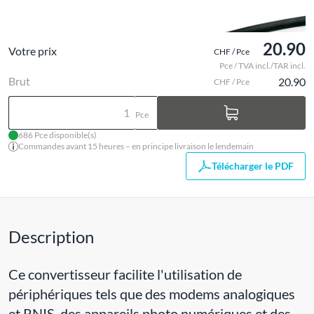
20.90
Votre prix
CHF / Pce
Pce / TVA incl./TAR incl.
Brut
20.90
CHF / Pce
Pce
686 Pce disponible(s)
Commandes avant 15 heures – en principe livraison le lendemain
Télécharger le PDF
Description
Ce convertisseur facilite l'utilisation de
périphériques tels que des modems analogiques
et RNIS, des appareils photo numériques et des